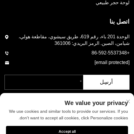
لوحة حجر طبيعي
اتصل بنا
الوحدة 201 باء، رقم 619، طريق سيشوي، مقاطعة هولي،
شيامن، الصين. الرمز البريدي: 361006
+86-592-5537348
[email protected]
أرسِل
We value your privacy
We use cookies and similar tools to provide our services. If you
don't want to accept all cookies, click Personalize cookies.
حقوق الطبع والنشر © شركة شيامن فينيكس للصناعات المحدودة. جميع
Accept all