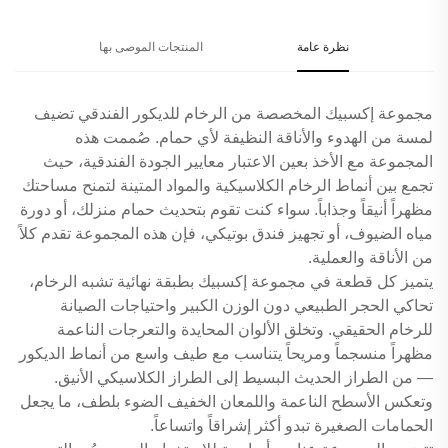
نظرة عامة
المنتجات الموصى بها
مجموعة إكسبيك المخصصة من الرخام للديكور الفندقي تضيف
لمسة من الهدوء والأناقة النظيفة لأي حمام. صُممت هذه
المجموعة مع الأخذ بعين الاعتبار معايير الجودة الفندقية، حيث
تجمع بين أنماط الرخام الكلاسيكية والمواد المتينة لتمنح مساحتك
مظهراً أنيقاً وجذاباً. سواء كنت تقوم بتحديث حمام منزلك، أو دورة
مياه الضيوف، أو تجهيز فندق بوتيكي، فإن هذه المجموعة تقدم كلاً
من الأناقة والعملية.
يتميز كل قطعة في مجموعة إكسبيك بطبقة نهائية تشبه الرخام،
تحاكي الحجر الطبيعي دون الوزن الكبير واحتياجات الصيانة
للرخام الحقيقي. وتخلق الألوان المحايدة والتعرجات الناعمة
مظهراً منسجماً ومريحاً يتناسب مع طيف واسع من أنماط الديكور
— من الطراز الحديث البسيط إلى الطراز الكلاسيكي الأنيق.
وتعكس الأسطح الناعمة واللمعان الخفيف الضوء بلطف، ما يجعل
الحمامات الصغيرة تبدو أكثر إشراقاً واتساعاً.