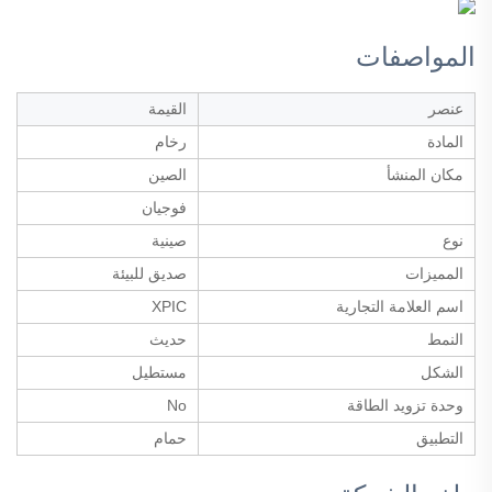
المواصفات
عنصر
القيمة
المادة
رخام
مكان المنشأ
الصين
فوجيان
نوع
صينية
المميزات
صديق للبيئة
اسم العلامة التجارية
XPIC
النمط
حديث
الشكل
مستطيل
وحدة تزويد الطاقة
No
التطبيق
حمام