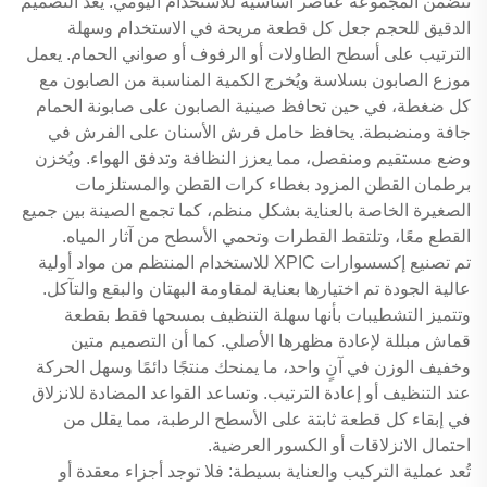
تتضمن المجموعة عناصر أساسية للاستخدام اليومي. يُعد التصميم
الدقيق للحجم جعل كل قطعة مريحة في الاستخدام وسهلة
الترتيب على أسطح الطاولات أو الرفوف أو صواني الحمام. يعمل
موزع الصابون بسلاسة ويُخرج الكمية المناسبة من الصابون مع
كل ضغطة، في حين تحافظ صينية الصابون على صابونة الحمام
جافة ومنضبطة. يحافظ حامل فرش الأسنان على الفرش في
وضع مستقيم ومنفصل، مما يعزز النظافة وتدفق الهواء. ويُخزن
برطمان القطن المزود بغطاء كرات القطن والمستلزمات
الصغيرة الخاصة بالعناية بشكل منظم، كما تجمع الصينة بين جميع
القطع معًا، وتلتقط القطرات وتحمي الأسطح من آثار المياه.
تم تصنيع إكسسوارات XPIC للاستخدام المنتظم من مواد أولية
عالية الجودة تم اختيارها بعناية لمقاومة البهتان والبقع والتآكل.
وتتميز التشطيبات بأنها سهلة التنظيف بمسحها فقط بقطعة
قماش مبللة لإعادة مظهرها الأصلي. كما أن التصميم متين
وخفيف الوزن في آنٍ واحد، ما يمنحك منتجًا دائمًا وسهل الحركة
عند التنظيف أو إعادة الترتيب. وتساعد القواعد المضادة للانزلاق
في إبقاء كل قطعة ثابتة على الأسطح الرطبة، مما يقلل من
احتمال الانزلاقات أو الكسور العرضية.
تُعد عملية التركيب والعناية بسيطة: فلا توجد أجزاء معقدة أو