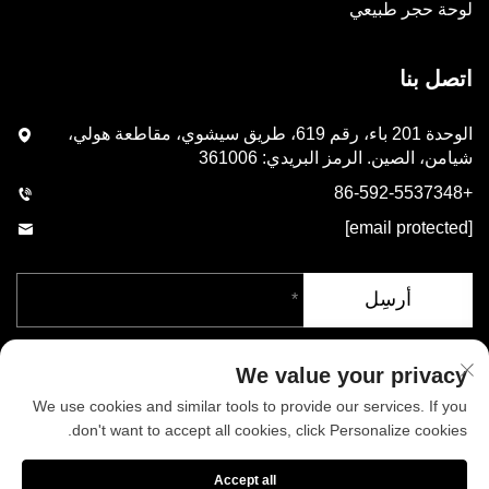
لوحة حجر طبيعي
اتصل بنا
الوحدة 201 باء، رقم 619، طريق سيشوي، مقاطعة هولي،
شيامن، الصين. الرمز البريدي: 361006
+86-592-5537348
[email protected]
أرسِل
We value your privacy
We use cookies and similar tools to provide our services. If you
don't want to accept all cookies, click Personalize cookies.
حقوق الطبع والنشر © شركة شيامن فينيكس للصناعات المحدودة. جميع
Accept all