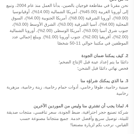
نحن مقرنا في مقاطعة فوجيان بالصين، بدأنا العمل منذ عام 2004، ونبيع
إلى أوروبا الغربية (45.00%)، أمريكا الشمالية (14.00%)، أوقيانوسيا
(9.00%)، أوروبا الشرقية (8.00%)، أمريكا الجنوبية (4.00%)، السوق
المحلية (4.00%)، آسيا الشرقية (3.00%)، الشرق الأوسط (3.00%)،
جنوب شرق آسيا (3.00%)، أمريكا الوسطى (2.00%)، أوروبا الشمالية
(2.00%)، أفريقيا (2.00%)، جنوب أوروبا (1.00%). ويبلغ إجمالي عدد
الموظفين في مكتبنا حوالي 11-50 شخصًا
2. كيف يمكننا ضمان الجودة
دائمًا ما يتم إعداد عينة قبل الإنتاج الضخم؛
فحص نهائي دائمًا قبل الشحن؛
3. ما الذي يمكنك شراؤه منا
صينية رخامية، طوقا رخامي، أدوات حمام رخامية، زينة رخامية، مزهرية
رخامية
4. لماذا يجب أن تشتري منا وليس من الموردين الآخرين
شركة تصنيع حجر احترافية، ضبط الجودة، سعر تنافسي، منتجات صديقة
للبيئة، توصيل سريع وأفضل خدمة. جميع منتجاتنا مصنوعة حسب
القياس، نرحب بكم لزيارة مصنعنا!