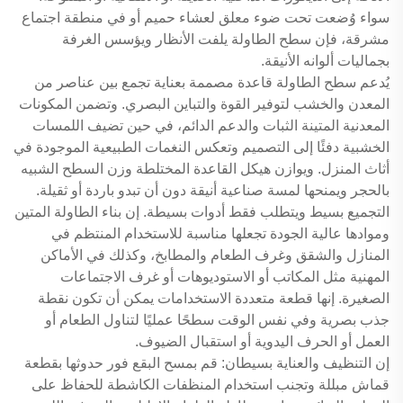
سواء وُضعت تحت ضوء معلق لعشاء حميم أو في منطقة اجتماع
مشرقة، فإن سطح الطاولة يلفت الأنظار ويؤسس الغرفة
بجماليات ألوانه الأنيقة.
يُدعم سطح الطاولة قاعدة مصممة بعناية تجمع بين عناصر من
المعدن والخشب لتوفير القوة والتباين البصري. وتضمن المكونات
المعدنية المتينة الثبات والدعم الدائم، في حين تضيف اللمسات
الخشبية دفئًا إلى التصميم وتعكس النغمات الطبيعية الموجودة في
أثاث المنزل. ويوازن هيكل القاعدة المختلطة وزن السطح الشبيه
بالحجر ويمنحها لمسة صناعية أنيقة دون أن تبدو باردة أو ثقيلة.
التجميع بسيط ويتطلب فقط أدوات بسيطة. إن بناء الطاولة المتين
وموادها عالية الجودة تجعلها مناسبة للاستخدام المنتظم في
المنازل والشقق وغرف الطعام والمطابخ، وكذلك في الأماكن
المهنية مثل المكاتب أو الاستوديوهات أو غرف الاجتماعات
الصغيرة. إنها قطعة متعددة الاستخدامات يمكن أن تكون نقطة
جذب بصرية وفي نفس الوقت سطحًا عمليًا لتناول الطعام أو
العمل أو الحرف اليدوية أو استقبال الضيوف.
إن التنظيف والعناية بسيطان: قم بمسح البقع فور حدوثها بقطعة
قماش مبللة وتجنب استخدام المنظفات الكاشطة للحفاظ على