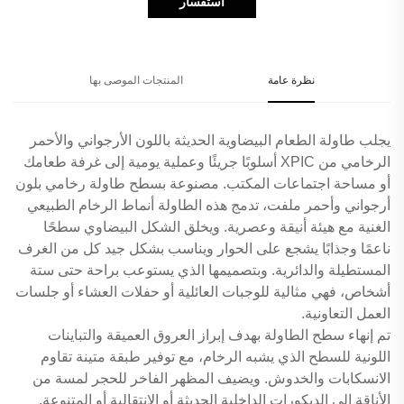
استفسار
نظرة عامة
المنتجات الموصى بها
يجلب طاولة الطعام البيضاوية الحديثة باللون الأرجواني والأحمر
الرخامي من XPIC أسلوبًا جريئًا وعملية يومية إلى غرفة طعامك
أو مساحة اجتماعات المكتب. مصنوعة بسطح طاولة رخامي بلون
أرجواني وأحمر ملفت، تدمج هذه الطاولة أنماط الرخام الطبيعي
الغنية مع هيئة أنيقة وعصرية. ويخلق الشكل البيضاوي سطحًا
ناعمًا وجذابًا يشجع على الحوار ويناسب بشكل جيد كل من الغرف
المستطيلة والدائرية. وبتصميمها الذي يستوعب براحة حتى ستة
أشخاص، فهي مثالية للوجبات العائلية أو حفلات العشاء أو جلسات
العمل التعاونية.
تم إنهاء سطح الطاولة بهدف إبراز العروق العميقة والتباينات
اللونية للسطح الذي يشبه الرخام، مع توفير طبقة متينة تقاوم
الانسكابات والخدوش. ويضيف المظهر الفاخر للحجر لمسة من
الأناقة إلى الديكورات الداخلية الحديثة أو الانتقالية أو المتنوعة.