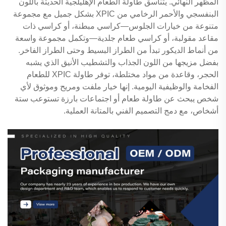
المظهر النهائي. يتناسق طاولة الطعام الإهليلجية الحديثة باللون
البنفسجي والأحمر الرخامي من XPIC بشكل جميل مع مجموعة
متنوعة من خيارات الجلوس—كراسي مبطنة، أو كراسي ذات
مقاعد مقولبة، أو كراسي طعام جلدية—وتكمل مجموعة واسعة
من أنماط الديكور تبدأ من الطراز البسيط وحتى الطراز الفاخر.
بفضل مزيجها من اللون الجذاب والتشطيب الأنيق الذي يشبه
الحجر، وقاعدة من مواد مختلطة، توفر طاولة XPIC للطعام
الفخامة والوظيفية اليومية. إنها خيار ملفت ومريح وموثوق لأي
شخص يبحث عن طاولة طعام أو اجتماعات بارزة تستوعب ستة
أشخاص، مع دمج التصميم الفني بالمتانة العملية.