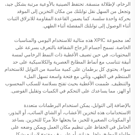
الرخام، لإطلالة منسقة. تحتفظ الصينية بالأوعية مرتبة بشكل جيد،
وتجعل من السهل نقل توابلتك من مكان التخزين إلى الموقد
بحركة واحدة سلسة. كما يضمن القاعدة المقاومة للانزلاق الثبات
أثناء الوصول إلى توابلتك المفضلة أثناء الطهي.
تُعد مجموعة XPIC هذه مثالية للاستخدام اليومي والمناسبات
الخاصة. تسمح أجسام الزجاج الشفافة بالتعرف بسرعة على
المحتويات، في حين تضيف الأغطية ذات النمط الرخامي لمسة
أنيقة تتناسب مع أنماط المطابخ العصرية والكلاسيكية على حد
سواء. يحتوي كل برطمان على كمية مناسبة من التوابل للاستخدام
المنتظم في الطهي، وتأتي مع فتحة واسعة تسهل الملء
والتنظيف. صُممت الأغطية بحيث تفتح بسلاسة للسكب المحسوب
أو الهز، مما يساعدك على التحكم في الكميات وتقليل الفوضى.
بالإضافة إلى التوابل، يمكن استخدام البرطمانات متعددة
الاستخدامات هذه لتخزين الأعشاب، أو الشاي السائب، أو البذور،
أو المكونات الصغيرة للخبز، ما يجعلها حلاً مرنًا للتخزين. يساعد
الحامل في الحفاظ على تنظيم مكان العمل ويمكن وضعه على
طاولة المطبخ، داخل خزانة، أو على رف مفتوح لإبرازه بشكل