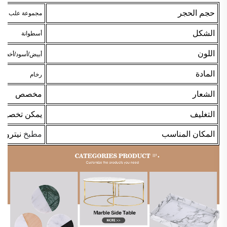
حجم الحجر
مجموعة علب بها
الشكل
أسطوانة
اللون
أبيض/أسود/أخضر
المادة
رخام
الشعار
مخصص
التغليف
يمكن تخصيص
المكان المناسب
مطبخ
نيتروج