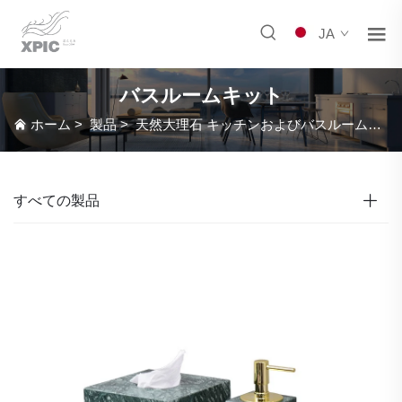
JA
バスルームキット
ホーム
>
製品
>
天然大理石 キッチンおよびバスルーム用品
すべての製品