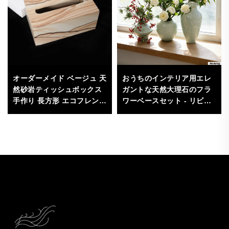
オーダーメイド ベージュ 天
おうちのインテリア用エレ
然砂岩ティッシュボックス
ガントな天然大理石のフラ
手作り 長方形 エコフレンド
ワーベースセット - リビン
リー 耐久性のある収納ボッ
グルーム、玄関、オフィ
クス 家庭やオフィス、茶テ
ス、ホテル向けの手作り石
ーブルのインテリア用
製花瓶