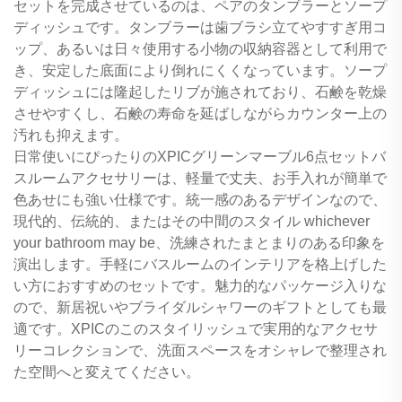
セットを完成させているのは、ペアのタンブラーとソープ
ディッシュです。タンブラーは歯ブラシ立てやすすぎ用コ
ップ、あるいは日々使用する小物の収納容器として利用で
き、安定した底面により倒れにくくなっています。ソープ
ディッシュには隆起したリブが施されており、石鹸を乾燥
させやすくし、石鹸の寿命を延ばしながらカウンター上の
汚れも抑えます。
日常使いにぴったりのXPICグリーンマーブル6点セットバ
スルームアクセサリーは、軽量で丈夫、お手入れが簡単で
色あせにも強い仕様です。統一感のあるデザインなので、
現代的、伝統的、またはその中間のスタイル whichever
your bathroom may be、洗練されたまとまりのある印象を
演出します。手軽にバスルームのインテリアを格上げした
い方におすすめのセットです。魅力的なパッケージ入りな
ので、新居祝いやブライダルシャワーのギフトとしても最
適です。XPICのこのスタイリッシュで実用的なアクセサ
リーコレクションで、洗面スペースをオシャレで整理され
た空間へと変えてください。