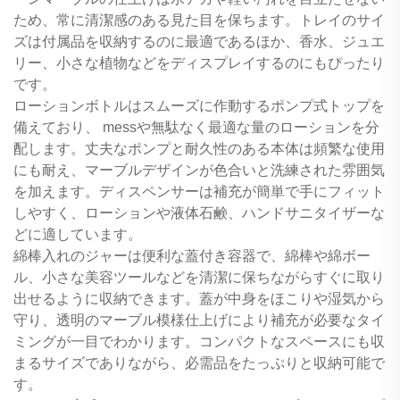
ため、常に清潔感のある見た目を保ちます。トレイのサイ
ズは付属品を収納するのに最適であるほか、香水、ジュエ
リー、小さな植物などをディスプレイするのにもぴったり
です。
ローションボトルはスムーズに作動するポンプ式トップを
備えており、 messや無駄なく最適な量のローションを分
配します。丈夫なポンプと耐久性のある本体は頻繁な使用
にも耐え、マーブルデザインが色合いと洗練された雰囲気
を加えます。ディスペンサーは補充が簡単で手にフィット
しやすく、ローションや液体石鹸、ハンドサニタイザーな
どに適しています。
綿棒入れのジャーは便利な蓋付き容器で、綿棒や綿ボー
ル、小さな美容ツールなどを清潔に保ちながらすぐに取り
出せるように収納できます。蓋が中身をほこりや湿気から
守り、透明のマーブル模様仕上げにより補充が必要なタイ
ミングが一目でわかります。コンパクトなスペースにも収
まるサイズでありながら、必需品をたっぷりと収納可能で
す。