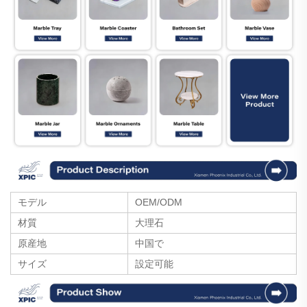
モデル
OEM/ODM
材質
大理石
原産地
中国で
サイズ
設定可能