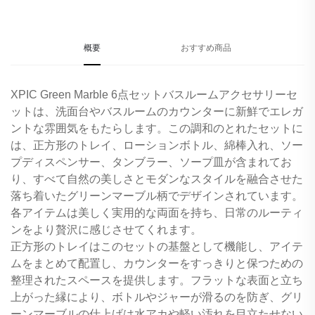
概要
おすすめ商品
XPIC Green Marble 6点セットバスルームアクセサリーセ
ットは、洗面台やバスルームのカウンターに新鮮でエレガ
ントな雰囲気をもたらします。この調和のとれたセットに
は、正方形のトレイ、ローションボトル、綿棒入れ、ソー
プディスペンサー、タンブラー、ソープ皿が含まれてお
り、すべて自然の美しさとモダンなスタイルを融合させた
落ち着いたグリーンマーブル柄でデザインされています。
各アイテムは美しく実用的な両面を持ち、日常のルーティ
ンをより贅沢に感じさせてくれます。
正方形のトレイはこのセットの基盤として機能し、アイテ
ムをまとめて配置し、カウンターをすっきりと保つための
整理されたスペースを提供します。フラットな表面と立ち
上がった縁により、ボトルやジャーが滑るのを防ぎ、グリ
ーンマーブルの仕上げは水アカや軽い汚れを目立たせない