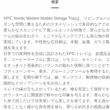
概要
XPIC Nordic Modern Marble Storage Tray
ダンな空間に整えるためのスタイリッシュで多目的なアクセ
柔らかなスカンジナビア風シルエットが特徴で、滑らかな大
ームが組み合わさり、ミニマルなインテリアにも居心地の良
実現しています。中性的な石目柄は、木製、金属、ガラス製
感を加えます。
日常での実用性を念頭に設計されたXPICトレイは、必需品
す。コーヒーテーブルに置けば、リモコン、キャンドル、コ
をすっきりと視覚的にバランスの取れた状態に保つことがで
プディスペンサー、香水、グルーミングツールを整理するた
躍します。玄関や廊下では、鍵、サングラス、郵便物の収納
能的なドロップゾーンを生み出します。
トレイの縁が立ち上がっているため、物を安定して保持でき
カウンター上に開放的で軽やかな印象を与えます。滑らかな
た布で拭くだけで日常使いでも美しさを保てます。考え抜か
張ることなく確かな存在感を放ち、滑り止め付きの底面は傷