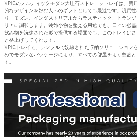
XPICのノルディックモダン大理石ストレージトレイは、新
的なデザインを好む人へのギフトとしても最適です。汎用性
り、モダン、インダストリアルからラスティック、トランジ
リアに調和します。装飾小物を整える用途でも、日々の必需
飲み物を洗練された形で提供する場面でも、このトレイはさ
と格上げしてくれます。
XPICトレイで、シンプルで洗練された収納ソリューション
めでモダンなパッケージにより、すべての部屋をより整然と
す。