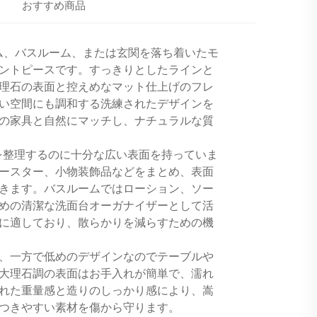
おすすめ商品
は、リビングルーム、バスルーム、または玄関を落ち着いたモ
ントピースです。すっきりとしたラインと
理石の表面と控えめなマット仕上げのフレ
い空間にも調和する洗練されたデザインを
の家具と自然にマッチし、ナチュラルな質
を整理するのに十分な広い表面を持っていま
ースター、小物装飾品などをまとめ、表面
きます。バスルームではローション、ソー
めの清潔な洗面台オーガナイザーとして活
に適しており、散らかりを減らすための機
、一方で低めのデザインなのでテーブルや
大理石調の表面はお手入れが簡単で、濡れ
れた重量感と造りのしっかり感により、嵩
つきやすい素材を傷から守ります。