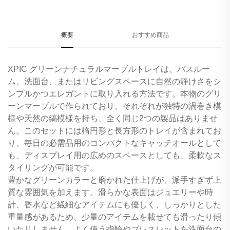
概要
おすすめ商品
XPIC グリーンナチュラルマーブルトレイは、バスルー
ム、洗面台、またはリビングスペースに自然の静けさをシ
ンプルかつエレガントに取り入れる方法です。本物のグリ
ーンマーブルで作られており、それぞれが独特の渦巻き模
様や天然の縞模様を持ち、全く同じ2つの製品はありませ
ん。このセットには楕円形と長方形のトレイが含まれてお
り、毎日の必需品用のコンパクトなキャッチオールとして
も、ディスプレイ用の広めのスペースとしても、柔軟なス
タイリングが可能です。
豊かなグリーンカラーと磨かれた仕上げが、派手すぎず上
質な雰囲気を加えます。滑らかな表面はジュエリーや時
計、香水など繊細なアイテムにも優しく、しっかりとした
重量感があるため、少量のアイテムを載せても滑ったり傾
いたりしません。よく使う指輪やブレスレットを洗面台の