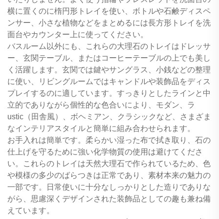
横に置くのに楕円形トレイを使い、ボトルや石鹸ディスペ
ンサー、小さな植物などをまとめるには長方形トレイを洗
面台やカウンター上に使ってください。
バスルーム以外にも、これらの大理石のトレイはドレッサ
ー、玄関テーブル、またはコーヒーテーブルの上でも美し
く活躍します。玄関では鍵やサングラス、小銭などの整理
に使い、リビングルームではキャンドルや装飾品をディス
プレイするのに適しています。すっきりとしたラインと中
立的でありながら個性的な色合いにより、モダン、ラ
ustic（田舎風）、ボヘミアン、クラシックなど、さまざま
なインテリアスタイルと簡単に組み合わせられます。
お手入れは簡単です。柔らかい湿った布で拭き取り、石の
仕上げを守るために強い化学物質の使用は避けてくださ
い。これらのトレイは天然大理石で作られているため、色
や模様の多少のばらつきは正常であり、素材本来の魅力の
一部です。日常使いに十分なしっかりとした造りでありな
がら、思慮深くデザインされた装飾品としての趣も兼ね備
えています。