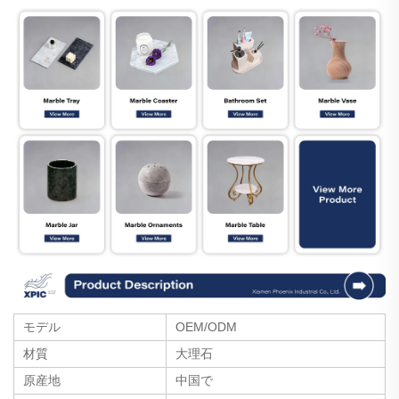
モデル
OEM/ODM
材質
大理石
原産地
中国で