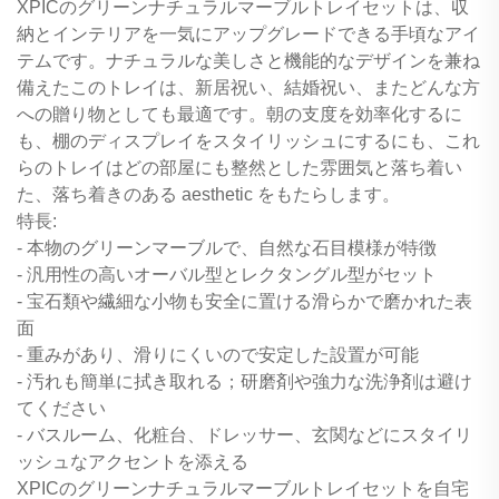
XPICのグリーンナチュラルマーブルトレイセットは、収
納とインテリアを一気にアップグレードできる手頃なアイ
テムです。ナチュラルな美しさと機能的なデザインを兼ね
備えたこのトレイは、新居祝い、結婚祝い、またどんな方
への贈り物としても最適です。朝の支度を効率化するに
も、棚のディスプレイをスタイリッシュにするにも、これ
らのトレイはどの部屋にも整然とした雰囲気と落ち着い
た、落ち着きのある aesthetic をもたらします。
特長:
- 本物のグリーンマーブルで、自然な石目模様が特徴
- 汎用性の高いオーバル型とレクタングル型がセット
- 宝石類や繊細な小物も安全に置ける滑らかで磨かれた表
面
- 重みがあり、滑りにくいので安定した設置が可能
- 汚れも簡単に拭き取れる；研磨剤や強力な洗浄剤は避け
てください
- バスルーム、化粧台、ドレッサー、玄関などにスタイリ
ッシュなアクセントを添える
XPICのグリーンナチュラルマーブルトレイセットを自宅