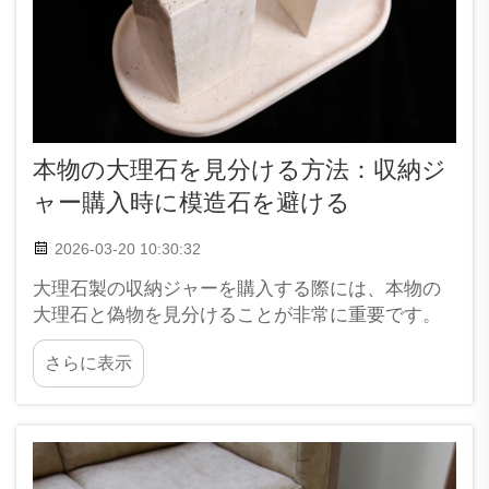
本物の大理石を見分ける方法：収納ジ
ャー購入時に模造石を避ける
2026-03-20 10:30:32
大理石製の収納ジャーを購入する際には、本物の
大理石と偽物を見分けることが非常に重要です。
本物の大理石には、他の素材とは一目で区別でき
さらに表示
る独特の外観と質感があります。XPICは、お客様
が正しい選択ができるようお手伝いします。店頭
で商品をご確認になる際、あるいはオンライン
で...