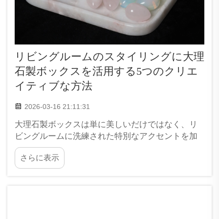
リビングルームのスタイリングに大理
石製ボックスを活用する5つのクリエ
イティブな方法
2026-03-16 21:11:31
大理石製ボックスは単に美しいだけではなく、リ
ビングルームに洗練された特別なアクセントを加
えることができます。その光沢のある表面と上品
さらに表示
な外観により、物の整理整頓を助けながら、全体
の見た目をよりスタイリッシュに仕上げてくれま
す。さまざまな種類の大理石製ボックスが市販さ
れており、あなたのお部屋の雰囲気に合わせて選
ぶことができます…