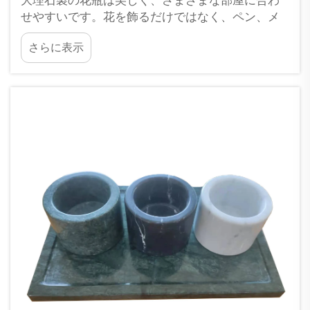
大理石製の花瓶は美しく、さまざまな部屋に合わ
せやすいです。花を飾るだけではなく、ペン、メ
イクブラシ、小さなキッチン用品、あるいはクラ
さらに表示
フト用品など、さまざまな小物を収納することも
できます。スタイリッシュな収納のために大理石
製の花瓶を活用する方法…