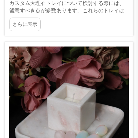
カスタム大理石トレイについて検討する際には、
留意すべき点が多数あります。これらのトレイは
単に美観を高めるだけでなく、日常生活において
さらに表示
も非常に実用的です。XPICでは、ひとつのカスタ
ム大理石トレイが、お客様の住宅やビジネス施設
の雰囲気を格段に特別なものにすることをご理解
いただいております…