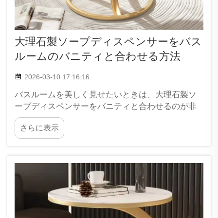
大理石製ソープディスペンサーをバス
ルームのバニティと合わせる方法
2026-03-10 17:16:16
バスルームを美しく見せたいときは、大理石製ソ
ープディスペンサーをバニティと合わせるのが非
常に良いアイデアです。大理石はとても美しく、
さらに表示
どんな空間にも特別な雰囲気をもたらします。
XPICでは、スタイリッシュな大理石製ソープディ
スペンサーを多数ご用意しており、お部屋にすっ
きりと調和します…