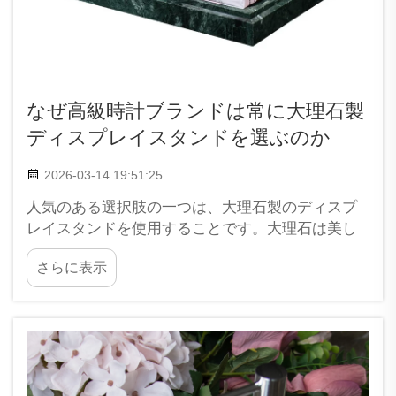
なぜ高級時計ブランドは常に大理石製
ディスプレイスタンドを選ぶのか
2026-03-14 19:51:25
人気のある選択肢の一つは、大理石製のディスプ
レイスタンドを使用することです。大理石は美し
く頑丈な石材であり、どんな高級時計も一層特別
さらに表示
に見せることができます。高級時計を大理石製の
スタンドに置くと、購入者の目を引き、同時にエ
レガントな印象を与えます。大理石…