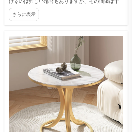
けるのは難しい場合もありますが、その価値は十
分にあります。大理石製ボックスは美しく、かつ
さらに表示
耐久性にも優れているため、ギフトや装飾品とし
て最適です。こうした製品を購入する際には、信
頼できる企業を選ぶことが極めて重要です。X...