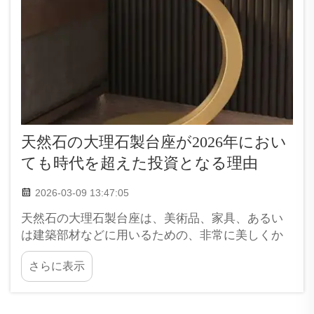
天然石の大理石製台座が2026年におい
ても時代を超えた投資となる理由
2026-03-09 13:47:05
天然石の大理石製台座は、美術品、家具、あるい
は建築部材などに用いるための、非常に美しくか
つ頑丈な基台です。これは自然界から採掘された
さらに表示
本物の大理石で作られており、それぞれに独特の
模様や色合いが見られ、一点ものであることが特
徴です。その中で…