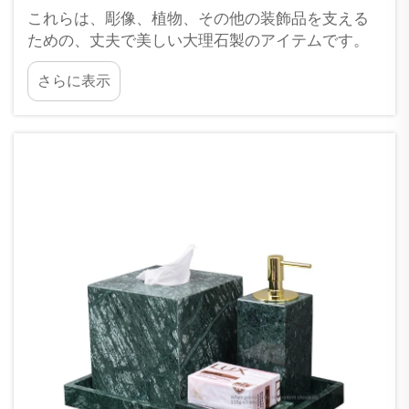
これらは、彫像、植物、その他の装飾品を支える
ための、丈夫で美しい大理石製のアイテムです。
お部屋に上品さを加えたい場合は、XPIC社のカス
さらに表示
タム大理石製台座がそのお手伝いをします。導
入：最適なカスタム大理石製台座の選択…