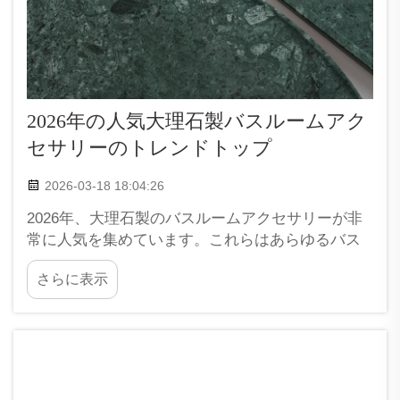
2026年の人気大理石製バスルームアク
セサリーのトレンドトップ
2026-03-18 18:04:26
2026年、大理石製のバスルームアクセサリーが非
常に人気を集めています。これらはあらゆるバス
ルームに洗練されたスタイルと高級感を加えま
さらに表示
す。XPICなどの企業は、こうした優れた製品を幅
広く取り揃えています。大理石は見た目が美しい
だけでなく、強度が高く、長期間使用できる耐久
性も備えています。消費者はその…