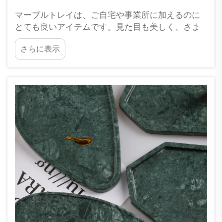
マーブルトレイは、ご自宅や事業所に加えるのに
とても良いアイテムです。見た目も美しく、さま
ざまな用途で活用できます。多くの人が、その価
さらに表示
格に見合う価値があるかどうかを疑問に思ってい
ます。そこで、マーブルトレイの長所と短所を詳
しく見てみましょう。そうすれば、あなた自身で
判断するための手がかりが得られます…