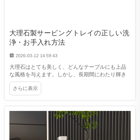
大理石製サービングトレイの正しい洗
浄・お手入れ方法
2026-03-12 14:59:43
大理石はとても美しく、どんなテーブルにも上品
な風格を与えます。しかし、長期間にわたり輝き
と清潔さを保つには、特別なケアが必要です。
さらに表示
XPICは、こうした美しいトレイのお手入れがいか
に重要であるかを理解しています。大理石製のト
レイを手に入れたら、何年も使い続け、その魅力
を保ちたいと思うでしょう。...