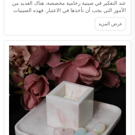
عند التفكير في صينية رخامية مخصصة، هناك العديد من
الأمور التي يجب أن تأخذها في الاعتبار. فهذه الصينيات
لا تبدو جميلة فحسب، بل إنها أيضًا مفيدة جدًّا في الحياة
عرض المزيد
اليومية. ونحن في شركة XPIC ندرك أن صينية رخامية
واحدة مخصصة يمكن أن تمنح منزلك أو مؤسستك
مظهرًا استثنائيًّا...