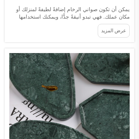
يمكن أن تكون صواني الرخام إضافةً لطيفةً لمنزلك أو
مكان عملك. فهي تبدو أنيقةً جدًّا، ويمكنك استخدامها
بطرقٍ عديدةٍ مختلفةٍ. ويتساءل الكثيرون عما إذا كانت
عرض المزيد
تستحق المال المدفوع مقابلها أم لا. لذا دعونا نستعرض
معًا الإيجابيات والسلبيات المرتبطة بصواني الرخام، كي
تتمكن من اتخاذ قرارٍ...