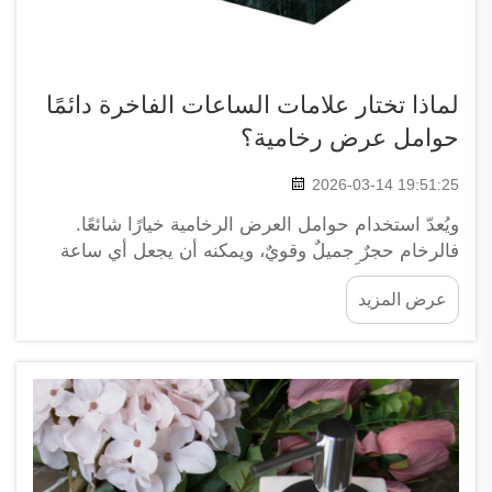
لماذا تختار علامات الساعات الفاخرة دائمًا
حوامل عرض رخامية؟
2026-03-14 19:51:25
ويُعدّ استخدام حوامل العرض الرخامية خيارًا شائعًا.
فالرخام حجرٌ جميلٌ وقويٌ، ويمكنه أن يجعل أي ساعة
تبدو فريدةً حقًّا. وعندما تضع ساعة فاخرة على حامل
عرض المزيد
رخامي، فإنها تلفت انتباه المشترين كما تمنح إحساسًا
بالرقي. الرخام...