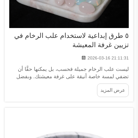
٥ طرق إبداعية لاستخدام علب الرخام في
تزيين غرفة المعيشة
2026-03-16 21:11:31
ليست علب الرخام جميلة فحسب، بل يمكنها حقًّا أن
تضفي لمسة خاصة أنيقة على غرفة معيشتك. وبفضل
سطحها اللامع ومظهرها الأنيق، فهي تساعدك على
عرض المزيد
تنظيم الأغراض مع جعل كل شيء يبدو أكثر أناقة.
ويمكنك العثور على العديد من أنواع علب الرخام التي
تتناسب مع...