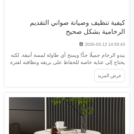
كيفية تنظيف وصيانة صواني التقديم
الرخامية بشكل صحيح
2026-03-12 14:59:43
يبدو الرخام جميلًا جدًّا ويمنح أي طاولة لمسة أنيقة. لكنه
يحتاج إلى عناية خاصة للحفاظ على بريقه ونظافته لفترة
طويلة. تدرك شركة XPIC مدى أهمية العناية بهذه
عرض المزيد
الصواني الجميلة. وعندما تحصل على صينية رخامية،
فإنك ترغب في أن تدوم لسنوات عديدة وأن تحتفظ
بسحرها...