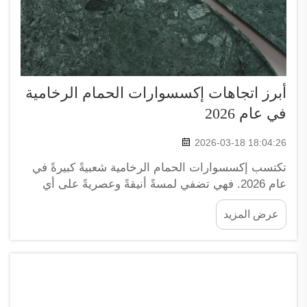
أبرز اتجاهات إكسسوارات الحمام الرخامية
في عام 2026
2026-03-18 18:04:26
تكتسب إكسسوارات الحمام الرخامية شعبيةً كبيرةً في
عام 2026. فهي تضفي لمسةً أنيقةً وعصريةً على أي
حمام. وتقدِّم شركاتٌ مثل XPIC مجموعةً واسعةً من
عرض المزيد
هذه المنتجات الجميلة. والرخام لا يكتسب جماله فقط
من مظهره، بل إنه قويٌّ ويتمتع بمتانةٍ عاليةٍ تتيح له
الاستمرار لفترةٍ طويلةٍ. ويحب الناس كيف...