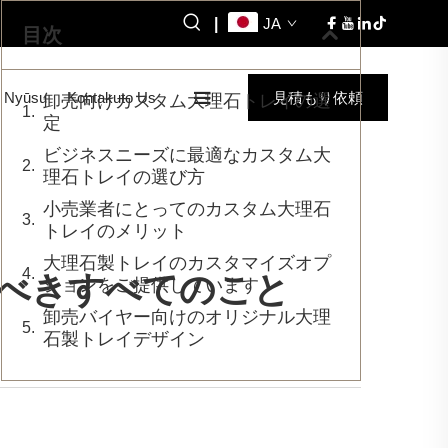
|
JA
目次
Nyūsu
Kontakuto Us
見積もり依頼
卸売向けカスタム大理石トレイの選
定
ビジネスニーズに最適なカスタム大
理石トレイの選び方
小売業者にとってのカスタム大理石
トレイのメリット
大理石製トレイのカスタマイズオプ
べきすべてのこと
ションをご提供しています
卸売バイヤー向けのオリジナル大理
石製トレイデザイン