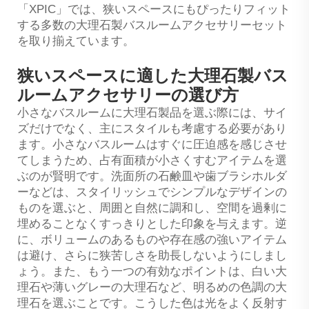
「XPIC」では、狭いスペースにもぴったりフィット
する多数の大理石製バスルームアクセサリーセット
を取り揃えています。
狭いスペースに適した大理石製バス
ルームアクセサリーの選び方
小さなバスルームに大理石製品を選ぶ際には、サイ
ズだけでなく、主にスタイルも考慮する必要があり
ます。小さなバスルームはすぐに圧迫感を感じさせ
てしまうため、占有面積が小さくすむアイテムを選
ぶのが賢明です。洗面所の石鹸皿や歯ブラシホルダ
ーなどは、スタイリッシュでシンプルなデザインの
ものを選ぶと、周囲と自然に調和し、空間を過剰に
埋めることなくすっきりとした印象を与えます。逆
に、ボリュームのあるものや存在感の強いアイテム
は避け、さらに狭苦しさを助長しないようにしまし
ょう。また、もう一つの有効なポイントは、白い大
理石や薄いグレーの大理石など、明るめの色調の大
理石を選ぶことです。こうした色は光をよく反射す