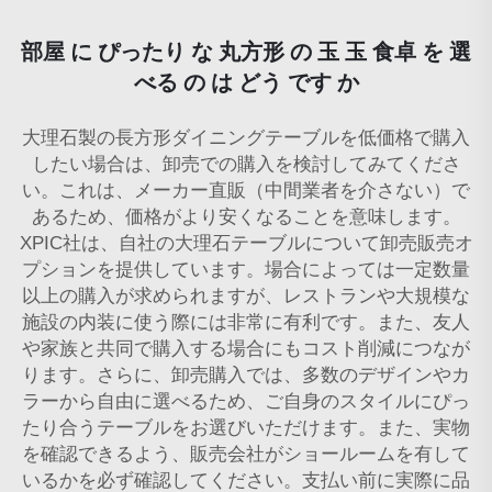
部屋 に ぴったり な 丸方形 の 玉 玉 食卓 を 選
べる の は どう です か
大理石製の長方形ダイニングテーブルを低価格で購入
したい場合は、卸売での購入を検討してみてくださ
い。これは、メーカー直販（中間業者を介さない）で
あるため、価格がより安くなることを意味します。
XPIC社は、自社の大理石テーブルについて卸売販売オ
プションを提供しています。場合によっては一定数量
以上の購入が求められますが、レストランや大規模な
施設の内装に使う際には非常に有利です。また、友人
や家族と共同で購入する場合にもコスト削減につなが
ります。さらに、卸売購入では、多数のデザインやカ
ラーから自由に選べるため、ご自身のスタイルにぴっ
たり合うテーブルをお選びいただけます。また、実物
を確認できるよう、販売会社がショールームを有して
いるかを必ず確認してください。支払い前に実際に品