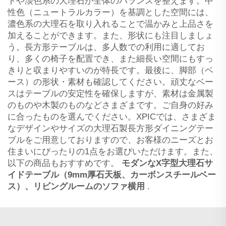
トや淡色系の大理石が全体のバランスを整えます。中
性色（ニュートラルカラー）を基調とした空間には、
濃色系の大理石を取り入れることで温かみと上品さを
加えることができます。また、形状にも注目しましょ
う。長方形テーブルは、多人数での利用に適してお
り、多くの椅子を配置でき、また細長い空間にもすっ
きりと収まりやすいのが特長です。最後に、脚部（ベ
ース）の形状・素材も確認してください。頑丈なベー
スはテーブルの安定性を確保しますが、素材は金属製
のものや木製のものなどさまざまです。ご自身の好み
に合ったものを選んでください。XPICでは、さまざま
なデザインやサイズの大理石製長方形ダイニングテー
ブルをご用意しておりますので、お客様のニーズとお
住まいにぴったりの1点をお選びいただけます。また、
以下の商品もおすすめです。
モダンなX字型大理石サ
イドテーブル（9mm厚石天板、カーボンスチールベー
ス）、リビングルームのソファ横用
.