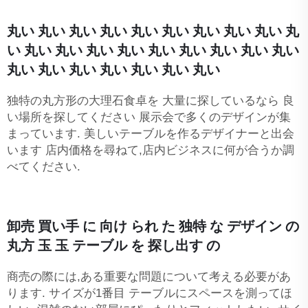
丸い 丸い 丸い 丸い 丸い 丸い 丸い 丸い 丸い 丸
い 丸い 丸い 丸い 丸い 丸い 丸い 丸い 丸い 丸い
丸い 丸い 丸い 丸い 丸い 丸い 丸い
独特の丸方形の大理石食卓を 大量に探しているなら 良
い場所を探してください 展示会で多くのデザインが集
まっています. 美しいテーブルを作るデザイナーと出会
います 店内価格を尋ねて,店内ビジネスに何が合うか調
べてください.
卸売 買い手 に 向け られ た 独特 な デザイン の
丸方 玉 玉 テーブル を 探し出す の
商売の際には,ある重要な問題について考える必要があ
ります. サイズが1番目 テーブルにスペースを測ってほ