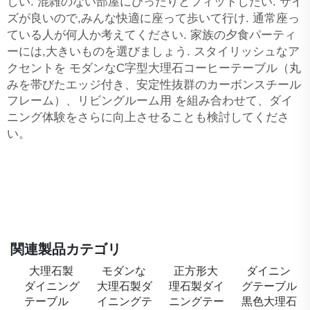
しい. 混雑のない部屋にぴったりとフィットしたい. サイ
ズが良いので,みんな快適に座って歩いて行け. 通常座っ
ている人が何人か考えてください. 家族の夕食パーティ
ーには,大きいものを選びましょう. スタイリッシュなア
クセントを
モダンなC字型大理石コーヒーテーブル（丸
みを帯びたエッジ付き、安定性抜群のカーボンスチール
フレーム）、リビングルーム用
を組み合わせて、ダイ
ニング体験をさらに向上させることも検討してくださ
い。
関連製品カテゴリ
大理石製
モダンな
正方形大
ダイニン
ダイニング
大理石製ダ
理石製ダイ
グテーブル
テーブル
イニングテ
ニングテー
黒色大理石