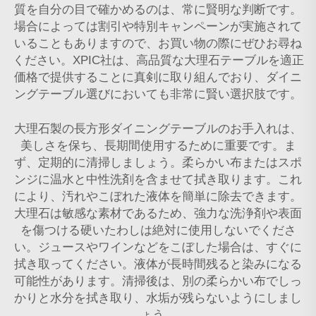
質を自分の目で確かめるのは、常に賢明な判断です。
場合によっては割引や特別キャンペーンが実施されて
いることもありますので、お買い物の際にぜひお尋ね
ください。XPIC社は、高品質な大理石テーブルを適正
価格で提供することに真剣に取り組んでおり、ダイニ
ングテーブル選びにおいても非常に賢い選択肢です。
大理石製の長方形ダイニングテーブルのお手入れは、
美しさを保ち、長期間使用するために重要です。ま
ず、定期的に清掃しましょう。柔らかい布またはスポ
ンジに温水と中性洗剤を含ませて拭き取ります。これ
により、汚れやこぼれた液体を簡単に除去できます。
大理石は敏感な素材であるため、強力な洗浄剤や表面
を傷つける硬いたわしは絶対に使用しないでくださ
い。ジュースやワインなどをこぼした場合は、すぐに
拭き取ってください。液体が長時間残ると染みになる
可能性があります。清掃後は、別の柔らかい布でしっ
かりと水分を拭き取り、水垢が残らないようにしまし
ょう。