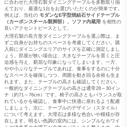
に合わせた大理石製ダイニングテーブルを多数取り揃
えており、最適な1台をお選びいただくのが簡単です。
例えば、当社の
モダンなE字型焼結石サイドテーブル
（カーボンスチール製脚部）、ソファ内蔵用
を相性の
良いアクセントピースとして。
大理石製の長方形ダイニングテーブルを選ぶ際は、ま
ずご自身がお持ちのスペースを考慮してください。購
入前にダイニングエリアのサイズを正確に測定しまし
ょう。部屋が狭い場合は、大きなテーブルを置くと圧
迫感を与え、窮屈な印象になってしまいます。一方、
やや小ぶりなテーブルであれば、食事をするのに十分
なスペースを確保しつつ、周囲を動き回る余裕も生ま
れます。また、テーブルの高さも確認してください。
一般的なダイニングテーブルの高さは通常28～30イン
チ（約71～76cm）です。椅子の高さともバランスが取
れているかを確認し、食事中に快適に座れるよう配慮
しましょう。次に、テーブルのデザイン（スタイル）
について考えます。大理石は多様な色合いや模様が存
在します。明るい色調の室内には、シンプルなホワイ