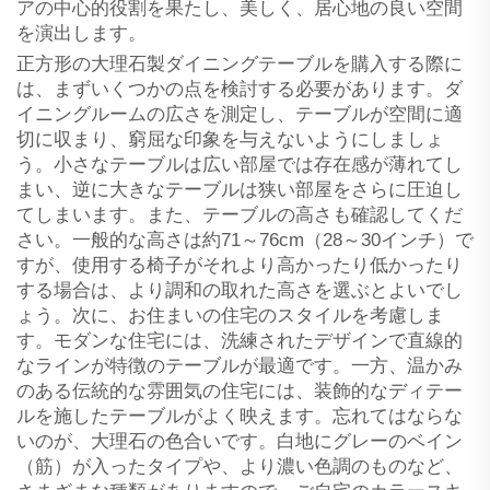
アの中心的役割を果たし、美しく、居心地の良い空間
を演出します。
正方形の大理石製ダイニングテーブルを購入する際に
は、まずいくつかの点を検討する必要があります。ダ
イニングルームの広さを測定し、テーブルが空間に適
切に収まり、窮屈な印象を与えないようにしましょ
う。小さなテーブルは広い部屋では存在感が薄れてし
まい、逆に大きなテーブルは狭い部屋をさらに圧迫し
てしまいます。また、テーブルの高さも確認してくだ
さい。一般的な高さは約71～76cm（28～30インチ）で
すが、使用する椅子がそれより高かったり低かったり
する場合は、より調和の取れた高さを選ぶとよいでし
ょう。次に、お住まいの住宅のスタイルを考慮しま
す。モダンな住宅には、洗練されたデザインで直線的
なラインが特徴のテーブルが最適です。一方、温かみ
のある伝統的な雰囲気の住宅には、装飾的なディテー
ルを施したテーブルがよく映えます。忘れてはならな
いのが、大理石の色合いです。白地にグレーのベイン
（筋）が入ったタイプや、より濃い色調のものなど、