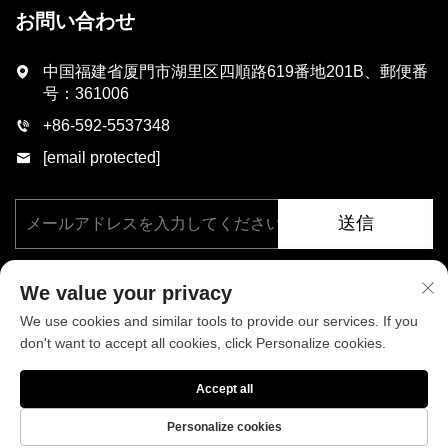
お問い合わせ
中国福建省厦門市湖里区四順路619番地201B、郵便番
号：361006
+86-592-5537348
[email protected]
送信
We value your privacy
We use cookies and similar tools to provide our services. If you
don't want to accept all cookies, click Personalize cookies.
著作権 © 厦門フェニックス工業有限公司、すべての権利を保有。
Accept all
プライバシーポリシー
ブログ
Personalize cookies
当社について
ニュース
お問い合わせ