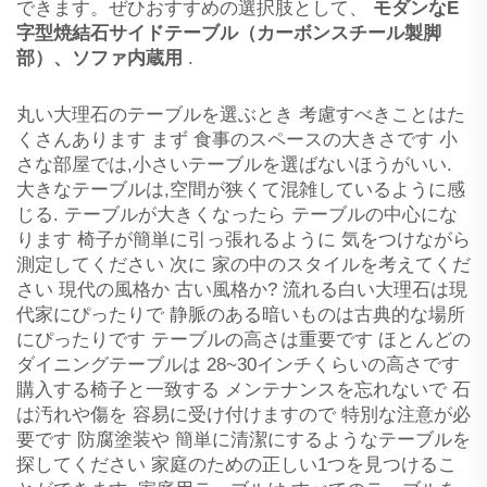
できます。ぜひおすすめの選択肢として、
モダンなE
字型焼結石サイドテーブル（カーボンスチール製脚
部）、ソファ内蔵用
.
丸い大理石のテーブルを選ぶとき 考慮すべきことはた
くさんあります まず 食事のスペースの大きさです 小
さな部屋では,小さいテーブルを選ばないほうがいい.
大きなテーブルは,空間が狭くて混雑しているように感
じる. テーブルが大きくなったら テーブルの中心にな
ります 椅子が簡単に引っ張れるように 気をつけながら
測定してください 次に 家の中のスタイルを考えてくだ
さい 現代の風格か 古い風格か? 流れる白い大理石は現
代家にぴったりで 静脈のある暗いものは古典的な場所
にぴったりです テーブルの高さは重要です ほとんどの
ダイニングテーブルは 28~30インチくらいの高さです
購入する椅子と一致する メンテナンスを忘れないで 石
は汚れや傷を 容易に受け付けますので 特別な注意が必
要です 防腐塗装や 簡単に清潔にするようなテーブルを
探してください 家庭のための正しい1つを見つけるこ