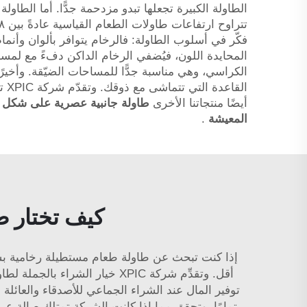
الطاولة الكبيرة تجعلها تبدو مزدحمة جدًّا. أما الطاو
فكّر في أسلوب الطاولة: فالرخام يتوافر بألوان وأنما
المحايدة اللون، فيُضفي الرخام الداكن دفءً مع لمسة
الكراسي، وهي مناسبة جدًّا للمساحات الضيّقة. وأخيرً
ال
أيضًا منتجاتنا الأخرى
المعيشة
.
كيف تختار ط
إذا كنت تبحث عن طاولة طعام مستطيلة رخامية بسع
أقل. وتقدِّم شركة XPIC خيار ا
توفير المال عند الشراء الجماعي للأصدقاء والعائلة 
تمامًا. وتحقق مما إذا كانت الشركة تمتلك صالة عرض