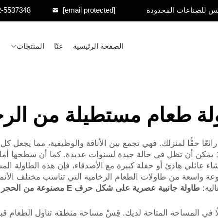
س للصناعات المحدودة
[email protected]
2-5537348
الصفحة الرئيسية
عنّا
المنتجات
لة طعام مستطيلة من الرخ
عًا حقًّا لمنزلك. فهي تجمع بين الأناقة والوظيفية، مما يجعل كل وج
، إذ يمكن أن تظل في حالة جيدة لسنوات عديدة. كما أن سطحها أم
ت لعشاء عائلي هادئ أو حفلة كبيرة مع الأصدقاء، فإن هذه الطاولة
ة في غرفة الطعام. وتقدِّم شركة XPIC مجموعة واسعة من طاولات الطعام الرخامية التي ت
الية:
طاولة جانبية عصرية على شكل ح
ًا في المساحة المتاحة لديك. قِسْ مساحة منطقة تناول الطعام قب