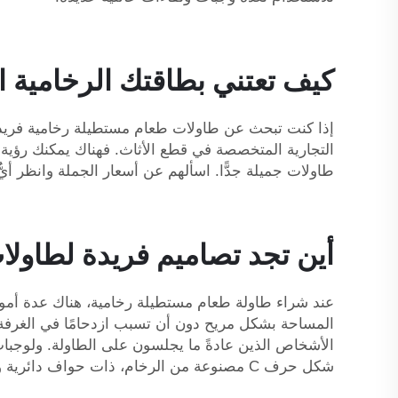
كيف تعتني بطاقتك الرخامية ا
إذا كنت تبحث عن طاولات طعام مستطيلة رخامية فريدة م
التجارية المتخصصة في قطع الأثاث. فهناك يمكنك رؤية ا
طاولات جميلة جدًّا. اسألهم عن أسعار الجملة وانظر أ
أين تجد تصاميم فريدة لطاول
عند شراء طاولة طعام مستطيلة رخامية، هناك عدة أمور 
المساحة بشكل مريح دون أن تسبب ازدحامًا في الغرفة. 
الأشخاص الذين عادةً ما يجلسون على الطاولة. ولوجبات ا
شكل حرف C مصنوعة من الرخام، ذات حواف دائرية وإطار مستقر من الفولاذ الكربوني للاستخدام في غرفة المعيشة