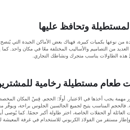
لمستطيلة وتحافظ عليها
ن نوعها بكميات كبيرة، فهناك بعض الأماكن الجيدة التي يُنصح ب
لعديد من التصاميم والأساليب المختلفة معًا في مكان واحد. كما ي
يُّ هذه الطاولات يناسب متجرك ونشاطك التجاري.
ات طعام مستطيلة رخامية للمشترين
مهمة يجب أخذها في الاعتبار. أولًا: الحجم. قِسْ المكان المخص
فالحجم المناسب يتيح لجميع الجالسين الجلوس براحة، ويوفِّر مس
لعائلة أو الحفلات الخاصة، اختر طاولة أكبر حجمًا. كما يُوصى أي
ل