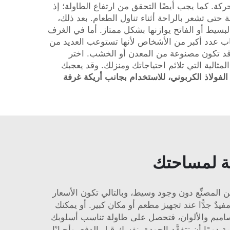
ركة. كما يجب أيضًا التحقق من ارتفاع الطاولة؛ إذ
ق جيدًا مع ارتفاع الطاولة حتى تشعر بالراحة أثناء تناول الطعام. بعد ذلك،
لبسيط أو الفاتح يوازنها بشكل ممتاز. أما في الغرف
يعاب عدد أكبر من الأشخاص لأنها تستوعب العديد من
، وقد تكون مصنوعة من المعدن أو الخشب. اختر
ستطيلة من الرخام المثالية التي تلائم احتياجاتك ومنزلك. وقد يعجبك
X مصنوعة من الرخام، ذات سطح سميك ٩ مم وقاعدة من الفولاذ الكربوني، للاستخدام بجانب أريكة غرفة
بة لمساحتك
لمصنِّع دون وجود وسيط، وبالتالي تكون الأسعار
و أمرٌ مفيدٌ جدًّا عند تجهيز مطعم أو مكان كبير. أو يمكنك
 التصاميم والألوان، فتحصل على طاولة تناسب أسلوبك
مًا أن تتفقَّد الجودة بنفسك قبل الدفع. وأحيانًا