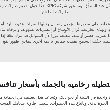
تقدِّم الشركات خصومات أو عروضًا خاصة، فقط اسأل عند الت
لطاولات الطعام.
لحفاظ على مظهرها الجميل وضمان بقائها لسنوات عديدة. ابدأ أول
ذه الطريقة، تُزال الأوساخ أو التسربات بسهولة. والرخام مادة 
رب عصير أو نبيذ، فنظِّفه فوراً لأن السوائل قد تترك بقعًا إذا
يف، جفِّف السطح بقطعة قماش ناعمة أخرى لتفادي ظهور بقع ال
يلة رخامية بالجملة بأسعار تنافس
ة واحدة في السنة أو نحو ذلك. ويُساعد هذا التغليف في الحماية م