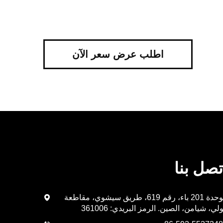
اطلب عرض سعر الآن
تصل بنا
الوحدة 201 باء، رقم 619، طريق سيشوي، مقاطعة
لي، شيامن، الصين. الرمز البريدي: 361006