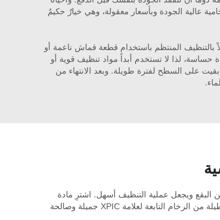
سوُّق. وتتمحور شركة XPIC حقًّا حول تقديم طاولات رخامية عالية الجودة وبأسعار معقولة، وهي خيارٌ حكيمٌ
اً بالتنظيف المنتظم باستخدام قطعة قماش ناعمة أو
حساسة، لذا لا تستخدم أبداً مواد تنظيف قوية أو
 بقيت على السطح لفترة طويلة. وبعد الانتهاء من
ماء.
ية
ن البقع ويجعل عملية التنظيف أسهل. اشترِ مادة
تغليف الرخام من المتجر، واتبع التعليمات المكتوبة على العبوة بدقة. وباتباع هذه الخطوات، ستظل طاولة طعامك المستطيلة من الرخام التابعة لعلامة XPIC جميلة وصالحة