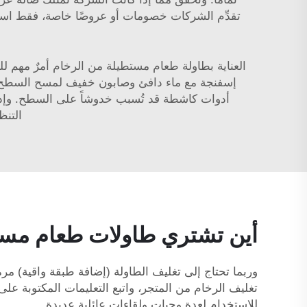
العناية بطاولة طعام مستطيلة من الرخام أمرٌ مهم ل
إسفنجة مع ماء دافئ وصابون خفيف لمسح السطح. وبه
أدوات كاشطة قد تُسبب خدوشاً على السطح. وإذا تس
التنظ
أين تشتري طاولات طعام مستط
وربما تحتاج إلى تغليف الطاولة (إضافة طبقة واقية) مر
للاستخدام لعدة وجبات ولقاءات عائلية عديدة.