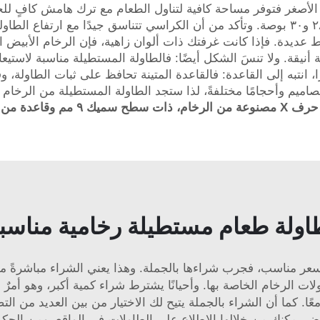
لة الأصغر فتوفر مساحة كافية لتناول الطعام مع ترك هامش كافٍ للح
تتراوح ارتفاعات طاولات الطعام القياسية عادةً بين ٢٨ و٣٠ بوصة. وتأكد من أن الكراسي تتناس
ط عديدة. فإذا كانت غرفتك ذات ألوان زاهية، فإن الرخام الأبيض ا
 أنيقة. ولا تنسَ الشكل أيضًا: فالطاولة المستطيلة مناسبة لاست
ا، انتبه إلى القاعدة: فالقاعدة المتينة تحافظ على ثبات الطاولة
قاعدة التي تتماشى مع ذوقك. وتقدّم شركة XPIC تصاميم وأحجامًا مختلفةً، لذا ستجد الطاولة الم
طاولة جانبية عصرية على شكل حرف 
اولة طعام مستطيلة رخامية مناس
ر مناسب، فجرب شراءها بالجملة. وهذا يعني الشراء مباشرةً من ا
لشراء بالجملة لطاولات الرخام الخاصة بها. وأحيانًا يشترط شراء كمية أكبر، وه
معًا. كما أن الشراء بالجملة يتيح لك الاختيار من بين العديد من
 يمكنك من خلالها الاطلاع على الطاولات في الواقع. ومن الحكمة دو