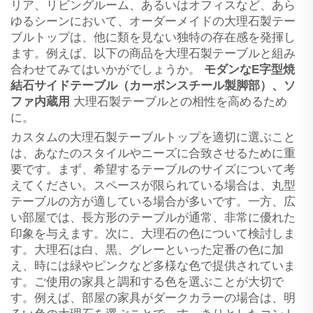
リア、リビングルーム、あるいはオフィスなど、あら
ゆるシーンにおいて、オーダーメイドの大理石製テー
ブルトップは、他に類を見ない独特の存在感を発揮し
ます。例えば、以下の商品を大理石製テーブルと組み
合わせてみてはいかがでしょうか。
モダンなE字型焼
結石サイドテーブル（カーボンスチール製脚部）、ソ
ファ内蔵用
大理石製テーブルとの相性を高めるため
に。
カスタムの大理石製テーブルトップを適切に選ぶこと
は、あなたのスタイルやニーズに合致させるために重
要です。まず、希望するテーブルのサイズについて考
えてください。スペースが限られている場合は、丸型
テーブルの方が適している場合が多いです。一方、広
い部屋では、長方形のテーブルが通常、非常に優れた
印象を与えます。次に、大理石の色について検討しま
す。大理石は白、黒、グレーといった定番の色に加
え、時には緑やピンクなど多様な色で提供されていま
す。ご使用の家具と調和する色を選ぶことが大切で
す。例えば、部屋の家具がダークカラーの場合は、明