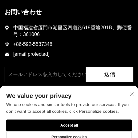
お問い合わせ
中国福建省厦門市湖里区四順路619番地201B、郵便番
号：361006
+86-592-5537348
[email protected]
送信
We value your privacy
We use cookies and similar tools to provide our services. If you
don't want to accept all cookies, click Personalize cookies.
著作権 © 厦門フェニックス工業有限公司、すべての権利を保有。
Accept all
プライバシーポリシー
ブログ
Personalize cookies