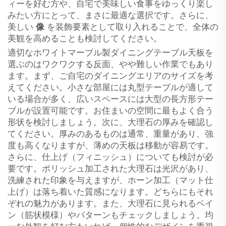
ィーを好む方や、自宅で美味しい食事をゆっくり楽し
みたい方にとって、まさに最適な選択です。さらに、
美しい
像
を装飾要素として取り入れることで、全体の
美観を高めることも検討してください。
適切なホワイトマーブル製ダイニングテーブル天板を
選ぶのはワクワクする反面、やや難しい作業でもあり
ます。まず、ご自宅のダイニングエリアのサイズを考
えてください。小さな部屋には丸型テーブルが適して
いる場合が多く、広いスペースには大型の長方形テー
ブルが設置可能です。お住まいの空間に最もよく合う
形状を検討しましょう。次に、大理石の厚みを確認し
てください。厚みのあるものは通常、重量があり、強
度も高くなりますが、薄めの天板は移動が容易です。
さらに、仕上げ（フィニッシュ）についても検討が必
要です。ポリッシュ加工された大理石は光沢があり、
洗練された印象を与えますが、ホーン加工（マット仕
上げ）は落ち着いた質感になります。どちらにもそれ
ぞれの魅力があります。また、大理石に見られるベイ
ン（筋状模様）やパターンもチェックしましょう。均