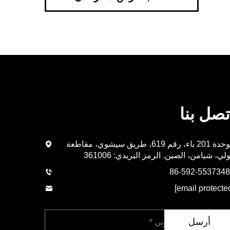
تصل بنا
الوحدة 201 باء، رقم 619، طريق سيشوي، مقاطعة
لي، شيامن، الصين. الرمز البريدي: 361006
أرسل