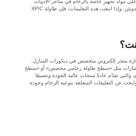
 على مواد تجهيز خاصة بالرخام في متاجر الأدوات
المنزلية. وأخيرًا، عند التنظيف، استخدم قطعة قماش ناعمة أو إسفنجة. ولا تفرك السطح بقوة، لأن ذلك قد يتسبب في خدوش. وإذا اتبعت هذه التعليمات، فإن طاولة XPIC
نت؟
ارة متجر إلكتروني متخصص في ديكورات المنازل.
دم عبارات مثل «سطح طاولة رخامي مخصص» أو «سطح
التي تقدّم عادةً منتجات عالية الجودة وتصنيعًا
 وابحث عن التعليقات المتعلقة بنوعية الرخام وجودة