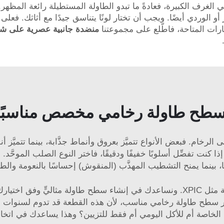
ي الغرف الكبيرة، فعادةً ما تبدو الطاولة المستطيلة رائعة المظهر.
 أو الوردي أيضًا. ويجب أن تختار لونًا يتناسق جيدًا مع أثاثك. فعلى
الخيارات المتاحة، فاطّلع على مجموعتنا
 سطح طاولة رخامي مخصص مناسبًا
خام. فبعض الأنواع تتميَّز بعروق وأنماط جذَّابة، بينما تتميَّز أ
 كنت تفضِّل أسلوبًا خفيفًا ودقيقًا، فاختر النوع الصلب الموحَّد.
قًا، بينما يمنح التشطيب المهذَّب (المنقوش) إحساسًا بالنعومة والطب
عندما تقرّر ما تريد، فإنَّه من الجيِّد أن تعمل مع شركة مثل XPIC. ونساعدك في إنش
 سطح طاولة رخامي مناسب، لأن هذه القطعة قد تدوم لسنوات عدي
لخاصة أم للأكل اليومي أم فقط للتزيين؟ وهذا يساعدك في اتخاذ