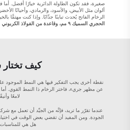
صغيرة، فقد تكون الطاولة الدائرية خيارًا أفضل. أما ف
ألوان مثل الأبيض، والأسود، والرمادي، وأحيانًا الأخضر
الرخام الفاتح يُحدث تباينًا جذّابًا. وإذا كنت مهتمًّا ب
الحجري السميك ٩ مم، وقاعدة من الفولاذ الكربوني
.
كيف تختار
نقطة أخرى يجب التفكير فيها هي النمط الموجود على الر
عن مظهر جريء، فاختر الرخام ذا النمط القوي. أما إذا
لامعًا وأني
الجودة. ومن المفيد أن تقضي بعض الوقت في اختيار
هل هي للمناسبات ا