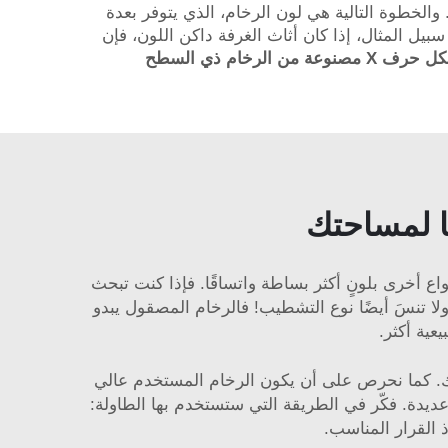
 والخطوة التالية هي لون الرخام، الذي يتوفر بعدة
 سبيل المثال، إذا كان أثاث الغرفة داكن اللون، فإن
منضدة جانبية عصرية على شكل حرف X مصنوعة من الرخام ذي السطح
 لمساحتك
نواع أخرى بلونٍ أكثر بساطة واتساقًا. فإذا كنت تبحث
 ولا تنسَ أيضًا نوع التشطيب! فالرخام المصقول يبدو
يعية أكثر.
اء سطح طاولة مثاليٍّ وفق اختيارك. كما نحرص على أن يكون الرخام المستخدم عالي
دة. فكّر في الطريقة التي ستستخدم بها الطاولة:
 القرار المناسب.