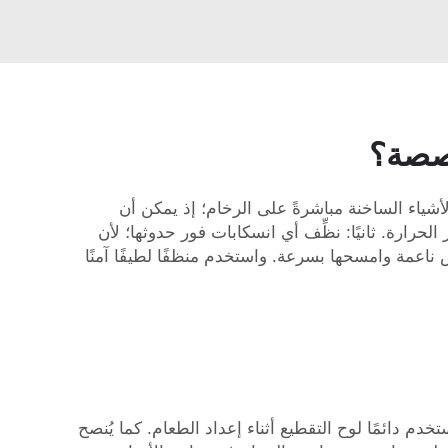
خصصة؟
شياء الساخنة مباشرةً على الرخام؛ إذ يمكن أن
رارة. ثانيًا: نظِّف أي انسكابات فور حدوثها؛ لأن
ناعمة وامسحها بسرعة. واستخدم منظفًا لطيفًا آمنًا
 دائمًا لوح التقطيع أثناء إعداد الطعام. كما يُنصح