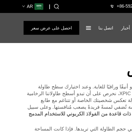
+86-59
AR
|
أخبار
اتصل بنا
احصل على عرض سعر
قًا وراقيًا للغاية. وعند اختيارك سطح طاولة
مخصص من الرخام، فإنك تحصل على فرصة لاختيار الألوان والأنماط والأحجام التي تناسب مساحتك تمامًا. وفي شركة XPIC، نحرص على أن تبدو أسطح طاولاتنا الرخامية
اولة تعكس شخصيتك الخاصة أو تتناغم مع طابع
ة تُضفي لمسةً فريدةً يصعب مُنافستها. وعلى سبيل
من الحجر المسحوق، ذات قاعدة من الفولاذ الكربوني للاستخدام المدمج
ي حجم الطاولة التي تريدها. فإذا كانت المساحة