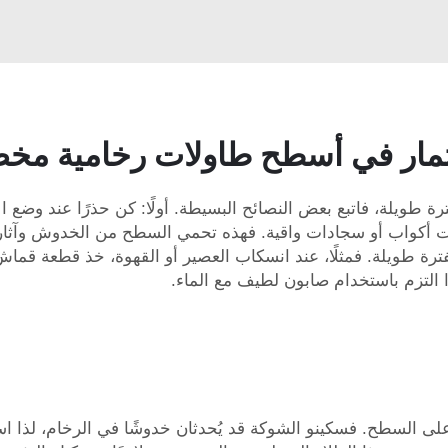
استثمار في أسطح طاولات رخامية م
ويلة، فاتبع بعض النصائح البسيطة. أولًا: كن حذرًا عند وضع الأ
ات أكواب أو سجادات واقية. فهذه تحمي السطح من الخدوش وآثار الح
ترة طويلة. فمثلًا، عند انسكاب العصير أو القهوة، خذ قطعة قماش 
ذا التزم باستخدام صابون لطيف مع الماء.
 السطح. فسكينو الشوكة قد يُحدثان خدوشًا في الرخام، لذا استخدم