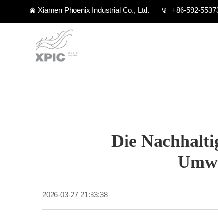
Xiamen Phoenix Industrial Co., Ltd.
+86-592-5537
Die Nachhalt
Umwel
2026-03-27 21:33:38