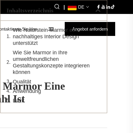
|
DE
Inhaltsverzeichnis
ontaktieren Sie Uns
Angebot anfordern
Wie Naturstein-Marmor ein
nachhaltiges Interior Design
unterstützt
Wie Sie Marmor in Ihre
umweltfreundlichen
Gestaltungskonzepte integrieren
können
Qualität
m Marmor Eine
Anwendung
hl Ist
Fazit