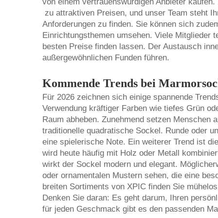
von einem vertrauenswürdigen Anbieter kaufen. 
zu attraktiven Preisen, und unser Team steht I
Anforderungen zu finden. Sie können sich zud
Einrichtungsthemen umsehen. Viele Mitglieder te
besten Preise finden lassen. Der Austausch inn
außergewöhnlichen Funden führen.
Kommende Trends bei Marmorsock
Für 2026 zeichnen sich einige spannende Trends 
Verwendung kräftiger Farben wie tiefes Grün ode
Raum abheben. Zunehmend setzen Menschen auf 
traditionelle quadratische Sockel. Runde oder u
eine spielerische Note. Ein weiterer Trend ist 
wird heute häufig mit Holz oder Metall kombinie
wirkt der Sockel modern und elegant. Möglicher
oder ornamentalen Mustern sehen, die eine beso
breiten Sortiments von XPIC finden Sie mühelos
Denken Sie daran: Es geht darum, Ihren persönl
für jeden Geschmack gibt es den passenden Ma