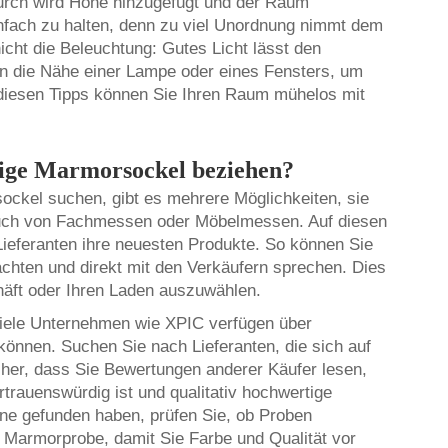
durch wird Höhe hinzugefügt und der Raum
infach zu halten, denn zu viel Unordnung nimmt dem
icht die Beleuchtung: Gutes Licht lässt den
 in die Nähe einer Lampe oder eines Fensters, um
diesen Tipps können Sie Ihren Raum mühelos mit
ige Marmorsockel beziehen?
ckel suchen, gibt es mehrere Möglichkeiten, sie
esuch von Fachmessen oder Möbelmessen. Auf diesen
Lieferanten ihre neuesten Produkte. So können Sie
achten und direkt mit den Verkäufern sprechen. Dies
chäft oder Ihren Laden auszuwählen.
 Viele Unternehmen wie XPIC verfügen über
können. Suchen Sie nach Lieferanten, die sich auf
cher, dass Sie Bewertungen anderer Käufer lesen,
rauenswürdig ist und qualitativ hochwertige
line gefunden haben, prüfen Sie, ob Proben
 Marmorprobe, damit Sie Farbe und Qualität vor