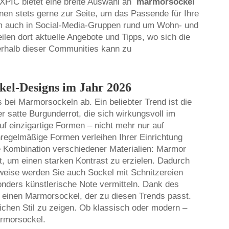
XPIC bietet eine breite Auswahl an
marmorsockel
hnen stets gerne zur Seite, um das Passende für Ihre
em auch in Social-Media-Gruppen rund um Wohn- und
ilen dort aktuelle Angebote und Tipps, wo sich die
erhalb dieser Communities kann zu
el-Designs im Jahr 2026
bei Marmorsockeln ab. Ein beliebter Trend ist die
r satte Burgunderrot, die sich wirkungsvoll im
einzigartige Formen – nicht mehr nur auf
nregelmäßige Formen verleihen Ihrer Einrichtung
die Kombination verschiedener Materialien: Marmor
rt, um einen starken Kontrast zu erzielen. Dadurch
weise werden Sie auch Sockel mit Schnitzereien
nders künstlerische Note vermitteln. Dank des
 einen Marmorsockel, der zu diesen Trends passt.
ichen Stil zu zeigen. Ob klassisch oder modern –
rmorsockel.