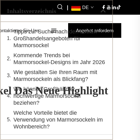
|
DE
Inhaltsverzeichnis
ontaktieren Sie Uns
Angebot anfordern
Tipps zur Suche nach den besten
Großhandelsangeboten für
Marmorsockel
Kommende Trends bei
Marmorsockel-Designs im Jahr 2026
Wie gestalten Sie Ihren Raum mit
Marmorsockeln als Blickfang?
el Das Neue Highlight
Wo können Großhändler
hochwertige Marmorsockel
beziehen?
Welche Vorteile bietet die
Verwendung von Marmorsockeln im
Wohnbereich?