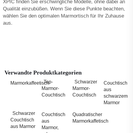
XPIC finden Sie erschwingliche Modelle, ohne dabei an
Qualität einzubüßen. Wenn Sie diese Punkte beachten,
wählen Sie den optimalen Marmortisch für Ihr Zuhause
aus.
Verwandte Produktkategorien
Top-
Schwarzer
Marmorkaffeetisch
Couchtisch
Marmor-
Marmor-
aus
Couchtisch
Couchtisch
schwarzem
Marmor
Schwarzer
Couchtisch
Quadratischer
Couchtisch
aus
Marmorkaffetisch
aus Marmor
Marmor,