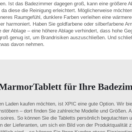
iden. Ist das Badezimmer dagegen groß, kann eine größere A
e, da diese die Reinigung erleichtert. Möglicherweise möch
ffeneres Raumgefühl, dunklere Farben verleihen eine wärme
 harmoniert. Haben Sie goldfarbene oder silberfarbene Arm
der Ablage – eine höhere Ablage verhindert, dass hohe Geg
groß genug ist, um Brandrisiken auszuschließen. Und schließ
etwas davon nehmen.
e MarmorTablett für Ihre Badez
n Laden kaufen möchten, ist XPIC eine gute Option. Wir bi
hstöbern – dort finden Sie zahlreiche Modelle und Größen. A
res. So können Sie die Tabletts persönlich begutachten und
 der Lieferanten, um sich ein Bild von der Produktqualität 