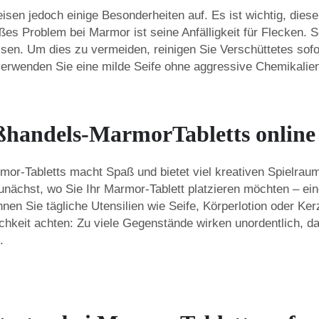
en jedoch einige Besonderheiten auf. Es ist wichtig, diese 
es Problem bei Marmor ist seine Anfälligkeit für Flecken. 
ssen. Um dies zu vermeiden, reinigen Sie Verschüttetes sof
verwenden Sie eine milde Seife ohne aggressive Chemikalie
ßhandels-MarmorTabletts online
or-Tabletts macht Spaß und bietet viel kreativen Spielraum
chst, wo Sie Ihr Marmor-Tablett platzieren möchten – eine
 Sie tägliche Utensilien wie Seife, Körperlotion oder Kerz
lichkeit achten: Zu viele Gegenstände wirken unordentlich, 
.