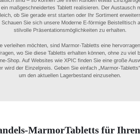
hältlich sind – so können Sie Ihren Kunden etwas Einzigartig
 ein maßgeschneidertes Tablett realisieren. Der Austausch 
leich, ob Sie gerade erst starten oder Ihr Sortiment erweite
. Schauen Sie sich unsere
Moderne E-förmige Beistelltisch 
stilvolle Präsentationsmöglichkeiten zu erhalten.
 verleihen möchten, sind Marmor-Tabletts eine hervorrage
agen, wo Sie diese Tabletts erhalten können, ohne zu viel 
ine-Shop. Auf Websites wie XPIC finden Sie eine große Au
er wird der Einzelpreis. Geben Sie einfach „Marmor-Tabletts
um den aktuellen Lagerbestand einzusehen.
ndels-MarmorTabletts für Ihre