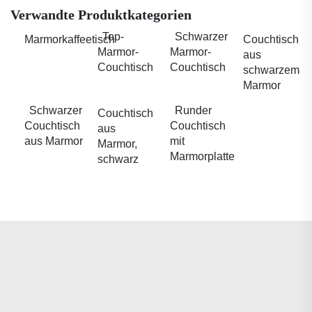
Verwandte Produktkategorien
Top-
Schwarzer
Marmorkaffeetisch
Couchtisch
Marmor-
Marmor-
aus
Couchtisch
Couchtisch
schwarzem
Marmor
Schwarzer
Runder
Couchtisch
Couchtisch
Couchtisch
aus
aus Marmor
mit
Marmor,
Marmorplatte
schwarz