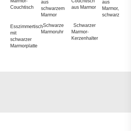
Marmor-
Couchtisch
aus
aus
Couchtisch
aus Marmor
schwarzem
Marmor,
Marmor
schwarz
Schwarze
Schwarzer
Esszimmertisch
Marmoruhr
Marmor-
mit
Kerzenhalter
schwarzer
Marmorplatte