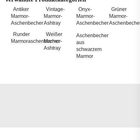
Antiker
Vintage-
Onyx-
Grüner
Marmor-
Marmor-
Marmor-
Marmor-
Aschenbecher
Ashtray
Aschenbecher
Aschenbeche
Runder
Weißer
Aschenbecher
Marmoraschenbecher
Marmor-
aus
Ashtray
schwarzem
Marmor