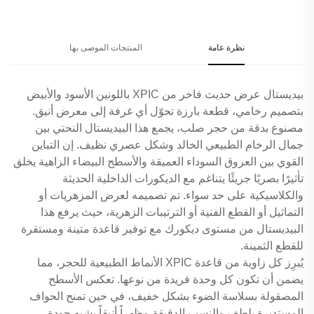
نظرة عامة
المنتجات الموصى بها
بيديستال عرض حديث فاخر من XPIC باللونين الأسود والأبيض
بتصميم رخامي، قطعة بارزة تحوّل أي غرفة إلى معرض أنيق.
مصنوع بدقة من حجر صلب، يجمع هذا البيديستال النحتي بين
جمال الرخام الطبيعي الخالد وشكل عصري نظيف. إن التباين
القوي بين العروق السوداء العميقة والأسطح البيضاء الزاهية يخلق
تأثيرًا بصريًا جريئًا يتناغم مع الديكورات الداخلية الحديثة
والكلاسيكية على حد سواء. تم تصميمه لعرض المزهريات أو
التماثيل أو القطع الفنية أو الترتيبات الزهرية، حيث يرفع هذا
البيديستال من مستوى ديكورك مع توفير قاعدة متينة ومستقرة
للقطع الثمينة.
يُبرِز كل زاوية من قاعدة XPIC الأنماط الطبيعية للحجر، مما
يضمن أن تكون كل وحدة فريدة من نوعها. تعكس الأسطح
المصقولة بسلاسة الضوء بشكل خفيف، في حين تمنح الحواف
المستديرة بلطف والنِسب الدقيقة مظهراً أنيقاً يشبه جودة