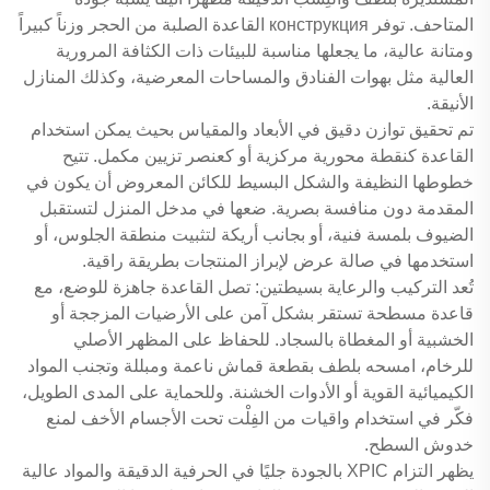
المتاحف. توفر конструкция القاعدة الصلبة من الحجر وزناً كبيراً
ومتانة عالية، ما يجعلها مناسبة للبيئات ذات الكثافة المرورية
العالية مثل بهوات الفنادق والمساحات المعرضية، وكذلك المنازل
الأنيقة.
تم تحقيق توازن دقيق في الأبعاد والمقياس بحيث يمكن استخدام
القاعدة كنقطة محورية مركزية أو كعنصر تزيين مكمل. تتيح
خطوطها النظيفة والشكل البسيط للكائن المعروض أن يكون في
المقدمة دون منافسة بصرية. ضعها في مدخل المنزل لتستقبل
الضيوف بلمسة فنية، أو بجانب أريكة لتثبيت منطقة الجلوس، أو
استخدمها في صالة عرض لإبراز المنتجات بطريقة راقية.
تُعد التركيب والرعاية بسيطتين: تصل القاعدة جاهزة للوضع، مع
قاعدة مسطحة تستقر بشكل آمن على الأرضيات المزججة أو
الخشبية أو المغطاة بالسجاد. للحفاظ على المظهر الأصلي
للرخام، امسحه بلطف بقطعة قماش ناعمة ومبللة وتجنب المواد
الكيميائية القوية أو الأدوات الخشنة. وللحماية على المدى الطويل،
فكّر في استخدام واقيات من الفِلْت تحت الأجسام الأخف لمنع
خدوش السطح.
يظهر التزام XPIC بالجودة جليًا في الحرفية الدقيقة والمواد عالية