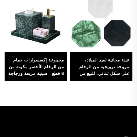
عينة مجانية لعيد الميلاد،
مجموعة إكسسوارات حمام
مروحة ترويجية من الرخام
من الرخام الأخضر مكونة من
على شكل ثماني، للبيع من
6 قطع - صينية مربعة وزجاجة
المصنع، لفرش ووسائد
لوشن وجرة أعواد قطن
لوضعها على طاولة التجميل