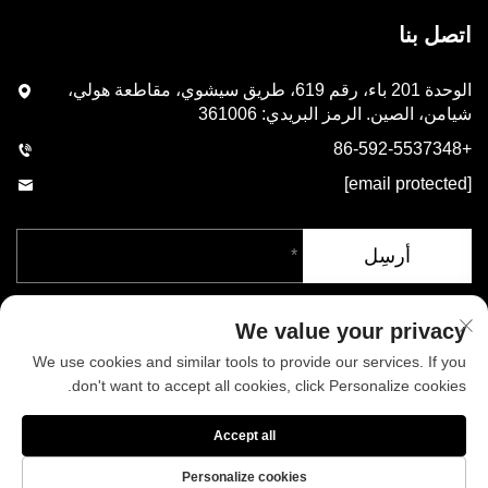
اتصل بنا
الوحدة 201 باء، رقم 619، طريق سيشوي، مقاطعة هولي،
شيامن، الصين. الرمز البريدي: 361006
+86-592-5537348
[email protected]
أرسِل
We value your privacy
We use cookies and similar tools to provide our services. If you
don't want to accept all cookies, click Personalize cookies.
حقوق الطبع والنشر © شركة شيامن فينيكس للصناعات المحدودة. جميع
Accept all
الحقوق محفوظة
سياسة الخصوصية
المدونة
Personalize cookies
من نحن
أخبار
اتصل بنا