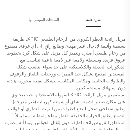
نظرة عامة
المنتجات الموصى بها
مزيل رائحة العطر الكروي من الرخام الطبيعي XPIC، طريقة
بسيطة وأنيقة لإدخال عبير مهدئ وطابع راقٍ إلى أي غرفة. مصنوع
من رخام طبيعي أصلي، ويتميز كل مزيل على شكل كرة بخطوط
عروق فريدة وبسيطة ولامعة غير لامعة ناعمة تتناسب مع
الديكورات الحديثة والكلاسيكية على حد سواء. يناسب شكله
المستدير المدمج بشكل جيد الممرات ووحدات التلفاز والرفوف
والطاولات الجانبية ومكاتب المكاتب، ليشكل نقطة محورية هادئة
دون استهلاك مساحة كبيرة.
تم تصميم مزيل الرائحة XPIC لسهولة الاستخدام، حيث يحتوي
على مكان صغير لشمعة شاي أو شمعة كهربائية (غير مدرجة)
وطبق سطحي ضحل لبضع قطرات من الزيت العطري أو قوالب
الشمع. يطلق الحرارة الخفيفة العطر ببطء وانتظام، مما يملأ
المناطق القريبة برائحة لطيفة دون إثقال الحواس. وبما أنه مصنوع
من الرخام الطبيعي، تبقى الأطراف الخارجية باردة عند اللمس