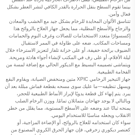
بينما تقوم السطح بنقل الحرارة بالقدر الكافي لنشر العطر بشكل
فعال وآمن.
تتناسق الألوان المحايدة للرخام بشكل جيد مع الخشب والمعادن
والزجاج والأسطح المطلية، مما يجعل جهاز العلاج بالروائح هذا
إكسسوارًا متعدد الاستخدامات للصالات وغرف النوم والحمامات
ومساحات المكاتب. ضعه على طاولة في الممر لاستقبال
الضيوف برائحة خفيفة، أو على خزانة تلفاز لتعزيز الاسترخاء خلال
ليلة الأفلام، أو على رف في المكتب لإنشاء أجواء هادئة ومريحة.
ويتماشى تصميمه البسيط مع الديكور الحالي مع إضافة لمسة من
الفخامة الطبيعية.
جهاز التبخير الرخامي XPIC متين ومنخفض الصيانة، ويقاوم البقع
ويسهل تنظيفه—ما عليك سوى مسحه بقطعة قماش مبللة بعد أن
يبرد. يتم إنهاء كل قطعة يدويًا لإبراز الأنماط الطبيعية للحجر،
وبالتالي لا يوجد جهاحان متماثلان تمامًا. ووزن الرخام الصلب
يمنحه ثباتًا عند وضعه على الأسطح المستوية، مما يقلل من خطر
الانقلاب ويجعله مناسبًا للاستخدام اليومي.
سواء كان استخدامه للعلاج بالروائح، أو الإضاءة المزاجية، أو
كعنصر ديكوري زخرفي، فإن جهاز الحرق الكروي المصنوع من