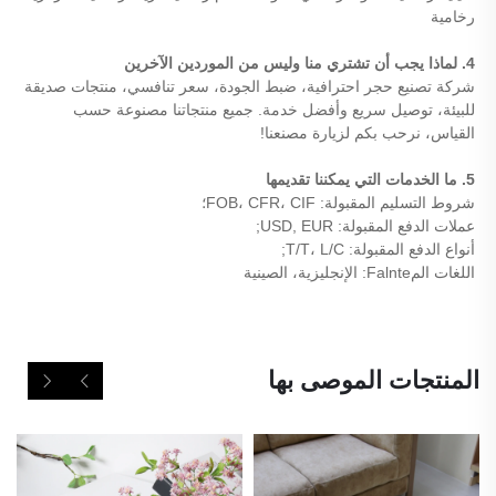
رخامية 
4. لماذا يجب أن تشتري منا وليس من الموردين الآخرين 
شركة تصنيع حجر احترافية، ضبط الجودة، سعر تنافسي، منتجات صديقة 
للبيئة، توصيل سريع وأفضل خدمة. جميع منتجاتنا مصنوعة حسب 
القياس، نرحب بكم لزيارة مصنعنا! 
5. ما الخدمات التي يمكننا تقديمها 
شروط التسليم المقبولة: FOB، CFR، CIF؛ 
عملات الدفع المقبولة: USD, EUR; 
أنواع الدفع المقبولة: T/T، L/C; 
اللغات المFalnte: الإنجليزية، الصينية 
المنتجات الموصى بها