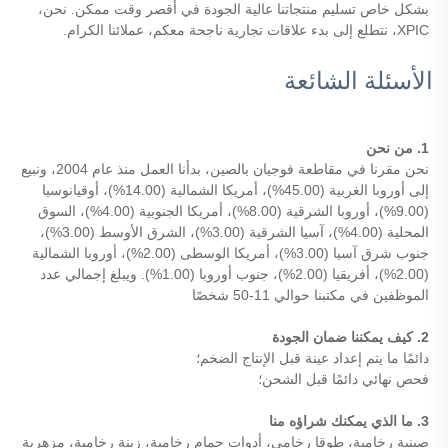
بشكل خاص تسليم منتجاتنا عالية الجودة في أقصر وقت ممكن. نحن، 
XPIC، نتطلع إلى بدء علاقات تجارية ناجحة معكم، عملائنا الكرام. 
الأسئلة الشائعة
1. من نحن 
نحن مقرنا في مقاطعة فوجيان بالصين، بدأنا العمل منذ عام 2004، ونبيع 
إلى أوروبا الغربية (45.00%)، أمريكا الشمالية (14.00%)، أوقيانوسيا 
(9.00%)، أوروبا الشرقية (8.00%)، أمريكا الجنوبية (4.00%)، السوق 
المحلية (4.00%)، آسيا الشرقية (3.00%)، الشرق الأوسط (3.00%)، 
جنوب شرق آسيا (3.00%)، أمريكا الوسطى (2.00%)، أوروبا الشمالية 
(2.00%)، أفريقيا (2.00%)، جنوب أوروبا (1.00%). ويبلغ إجمالي عدد 
الموظفين في مكتبنا حوالي 11-50 شخصًا 
2. كيف يمكننا ضمان الجودة 
دائمًا ما يتم إعداد عينة قبل الإنتاج الضخم؛ 
فحص نهائي دائمًا قبل الشحن؛ 
3. ما الذي يمكنك شراؤه منا 
صينية رخامية، طوقا رخامي، أدوات حمام رخامية، زينة رخامية، مزهرية 