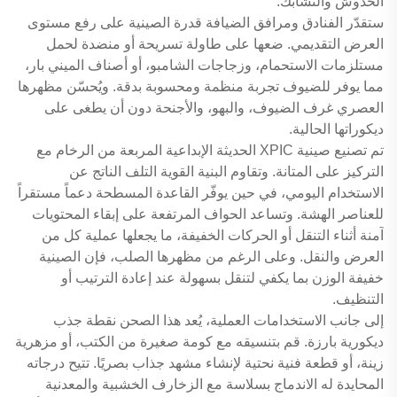
الخدوش والتشابك.
ستقدّر الفنادق ومرافق الضيافة قدرة الصينية على رفع مستوى
العرض التقديمي. ضعها على طاولة تسريحة أو منضدة لحمل
مستلزمات الاستحمام، وزجاجات الشامبو، أو أصناف الميني بار،
مما يوفر للضيوف تجربة منظمة ومحسوبة بدقة. ويُحسّن مظهرها
العصري غرف الضيوف، والبهو، والأجنحة دون أن يطغى على
ديكوراتها الحالية.
تم تصنيع صينية XPIC الحديثة الإبداعية المربعة من الرخام مع
التركيز على المتانة. وتقاوم البنية القوية التلف الناتج عن
الاستخدام اليومي، في حين يوفّر القاعدة المسطحة دعماً مستقراً
للعناصر الهشة. وتساعد الحواف المرتفعة على إبقاء المحتويات
آمنة أثناء التنقل أو الحركات الخفيفة، ما يجعلها عملية كل من
العرض والنقل. وعلى الرغم من مظهرها الصلب، فإن الصينية
خفيفة الوزن بما يكفي لتنقل بسهولة عند إعادة الترتيب أو
التنظيف.
إلى جانب الاستخدامات العملية، يُعد هذا الصحن نقطة جذب
ديكورية بارزة. قم بتنسيقه مع كومة صغيرة من الكتب، أو مزهرية
زينة، أو قطعة فنية نحتية لإنشاء مشهد جذاب بصريًا. تتيح درجاته
المحايدة له الاندماج بسلاسة مع الزخارف الخشبية والمعدنية