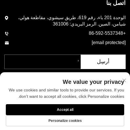
اتصل بنا
الوحدة 201 باء، رقم 619، طريق سيشوي، مقاطعة هولي،
شيامن، الصين. الرمز البريدي: 361006
+86-592-5537348
[email protected]
أرسِل
We value your privacy
We use cookies and similar tools to provide our services. If you
don't want to accept all cookies, click Personalize cookies.
حقوق الطبع والنشر © شركة شيامن فينيكس للصناعات المحدودة. جميع
Accept all
الحقوق محفوظة
سياسة الخصوصية
المدونة
Personalize cookies
من نحن
أخبار
اتصل بنا