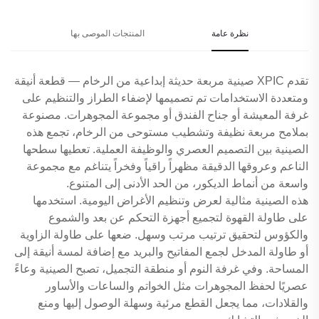
نظرة عامة
المنتجات الموصى بها
تقدم XPIC صينية مربعة حديثة إبداعية من الرخام — قطعة أنيقة
ومتعددة الاستخدامات تم تصميمها لإضفاء الطراز والتنظيم على
غرفة المعيشة أو جناح الفندق أو مجموعة المجوهرات. مصنوعة
بملامح مربعة نظيفة وتشطيب مستوحى من الرخام، تجمع هذه
الصينية بين التصميم العصري والوظيفة العملية. تعطيها سطحها
الناعم وعروقها الدقيقة مظهراً راقياً وفخراً يتناغم مع مجموعة
واسعة من أنماط الديكور، من الحد الأدنى إلى المتنوع.
هذه الصينية مثالية لعرض وتنظيم الأغراض اليومية. استخدمها
على طاولة القهوة لتجميع أجهزة التحكم عن بعد والشموع
والكؤوس لتحقيق ترتيب مرتب وسهل. ضعها على طاولة الزاوية
أو طاولة المدخل لجمع المفاتيح والبريد مع إضافة لمسة أنيقة إلى
المساحة. وفي غرفة النوم أو منطقة التجميل، تصبح الصينية وعاءً
عصريًا لحفظ المجوهرات مثل الخواتم والساعات والأساور
والقلادات، مما يجعل القطع مرئية وسهلة الوصول إليها ومنع