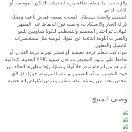
والزجاجية، ما يجعله إضافة مرنة لتحديثات الديكور الموسمية أو
الأثاث الدائم.
التنظيف والعناية بسيطان: امسحه بقطعة قماش ناعمة ومبللة
لإزالة الغبار والانسكابات، وجففه فورًا للحفاظ على المظهر
النهائي. تم اختيار التصميم والتشطيب ليكونا مقاومين للبقع
والتغيرات اللونية الناتجة عن المواد اليومية مثل مستحضرات
التجميل والعطور.
سواء كنت تنظّم غرفة معيشة، أو تحسّن تجربة غرفة الفندق، أو
تحافظ على ترتيب المجوهرات، فإن صينية XPIC الحديثة الإبداعية
المربعة من الرخام توفر حلاً أنيقًا وعمليًا. ويُعدّ مظهرها الخالد من
حيث التصميم، ودقّة التصميم، ومتانتها الموثوقة خيارًا ذكيًا لأي
شخص يبحث عن وسيلة أنيقة لتنظيم وعرض الأغراض الشخصية.
وصف المنتج