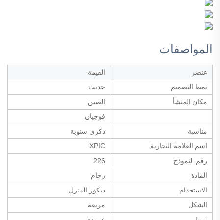
المواصفات
عنصر
القيمة
نمط التصميم
حديث
مكان المنشأ
الصين
فوجيان
مناسبة
ذكرى سنوية
اسم العلامة التجارية
XPIC
رقم النموذج
226
المادة
رخام
الاستخدام
ديكور المنزل
الشكل
مربعة
نمط
عمودي