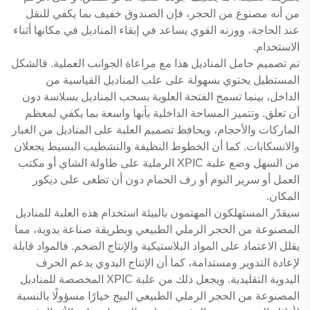
من أنه مصنوع من الحجر، فإن الصندوق خفيف بما يكفي للنقل
عند الحاجة، ووزنه القوي يساعد في إبقاء المناديل في مكانها أثناء
الاستخدام.
تم تصميم حامل المناديل هذا مع مراعاة الجوانب العملية. فالشكل
المستطيل يحتوي بسهولة على علب المناديل القياسية من
الداخل، بينما تسمح الفتحة العلوية بسحب المناديل بسلاسة دون
أن تعلق. وتتميز المساحة الداخلية بأنها واسعة بما يكفي لمعظم
الماركات والأحجام، ويحافظ تصميم العلبة على المناديل من الغبار
والانسكابات. كما أن الخطوط النظيفة والتشطيب البسيط يجعلان
من السهل وضع علبة XPIC الرملية على طاولة الشاي أو مكتب
العمل أو سرير النوم أو رف الحمام دون أن تطغى على ديكور
المكان.
سيقدّر المستهلكون المهتمون بالبيئة استخدام هذه العلبة للمناديل
المصنوعة من الحجر الرملي الطبيعي وبطريقة صناعة يدوية، مما
يقلل الاعتماد على المواد البلاستيكية والإنتاج الضخم. فالمواد قابلة
لإعادة التدوير ومستدامة، كما أن الإنتاج اليدوي يدعم الحرف
اليدوية التقليدية. ويجعل ذلك من علبة XPIC المخصصة للمناديل
المصنوعة من الحجر الرملي الطبيعي البيج خيارًا مسؤولًا بالنسبة