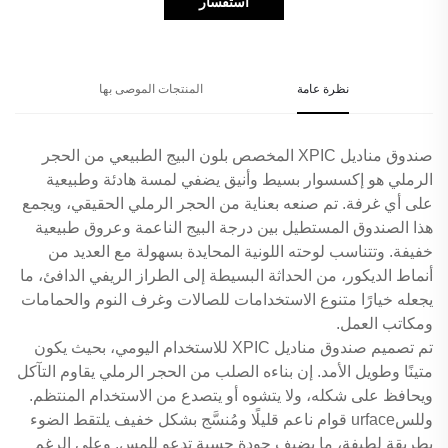
استفسار
نظرة عامة
المنتجات الموصى بها
صندوق مناديل XPIC المخصص بلون البيج الطبيعي من الحجر
الرملي هو إكسسوار بسيط وأنيق يضفي لمسة هادئة وطبيعية
على أي غرفة. تم صنعه بعناية من الحجر الرملي الحقيقي، ويجمع
هذا الصندوق المستطيل بين درجة البيج الناعمة وعروق طبيعية
خفيفة. وتتناسب لوحته اللونية المحايدة بسهولة مع العديد من
أنماط الديكور، من الحداثة البسيطة إلى الطراز الريفي الدافئ، ما
يجعله خيارًا متنوع الاستخدامات للصالات وغرف النوم والحمامات
ومكاتب العمل.
تم تصميم صندوق مناديل XPIC للاستخدام اليومي، بحيث يكون
متينًا وطويل الأمد. إن بناءه الصلب من الحجر الرملي يقاوم التآكل
ويحافظ على شكله، ولا يتشوه أو يتصدع من الاستخدام المنتظم.
وللسurface قوام ناعم قليلًا ومُنسَّج بشكل خفيف يلتقط الضوء
بطريقة لطيفة، ما يضيف جودة حسية تدعو للمس. وعلى الرغم