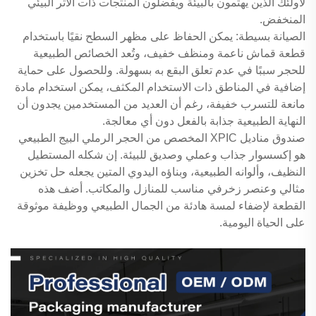
لأولئك الذين يهتمون بالبيئة ويفضلون المنتجات ذات الأثر البيئي
المنخفض.
الصيانة بسيطة: يمكن الحفاظ على مظهر السطح نقيًا باستخدام
قطعة قماش ناعمة ومنظف خفيف، وتُعد الخصائص الطبيعية
للحجر سببًا في عدم تعلق البقع به بسهولة. وللحصول على حماية
إضافية في المناطق ذات الاستخدام المكثف، يمكن استخدام مادة
مانعة للتسرب خفيفة، رغم أن العديد من المستخدمين يجدون أن
النهاية الطبيعية جذابة بالفعل دون أي معالجة.
صندوق مناديل XPIC المخصص من الحجر الرملي البيج الطبيعي
هو إكسسوار جذاب وعملي وصديق للبيئة. إن شكله المستطيل
النظيف، وألوانه الطبيعية، وبناؤه اليدوي المتين يجعله حل تخزين
مثالي وعنصر زخرفي مناسب للمنازل والمكاتب. أضف هذه
القطعة لإضفاء لمسة هادئة من الجمال الطبيعي ووظيفة موثوقة
على الحياة اليومية.