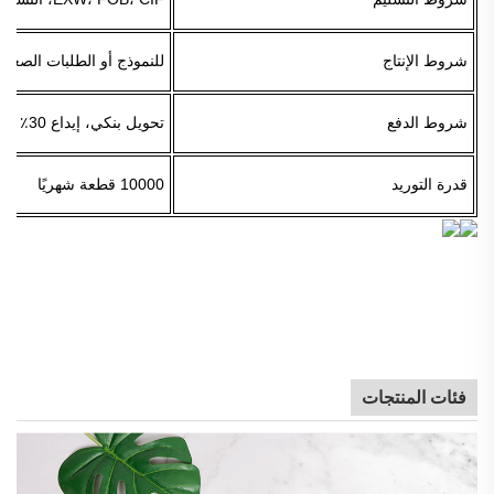
شروط الإنتاج
للنموذج أو الطلبات الصغيرة من 3 إلى 7 
شروط الدفع
تحويل بنكي، إيداع 30٪ والباقي مقابل نسخة بوليصة الشحن
قدرة التوريد
10000 قطعة شهريًا
فئات المنتجات