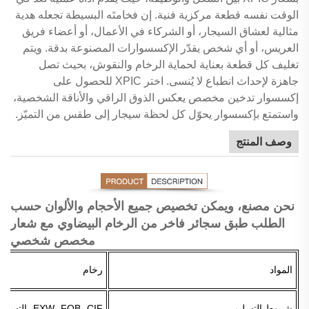
الوقت نفسه قطعة مركزية فنية. إن فخامتَه البسيطة تجعله هدية
مثالية لعشاق السيجار، أو الشركاء في الأعمال، أو أعضاء فريق
العريس، أو أي شخص يقدّر الإكسسوارات المصنوعة بدقة. ويتم
تغليف كل قطعة بعناية لحماية الرخام والنقوش، بحيث تصل
جاهزة لإحداث انطباع لا يُنسى. اختر XPIC للحصول على
إكسسوار تدخين مخصص يعكس الذوق الراقي والأناقة الشخصية،
واستمتع بإكسسوار يحوّل كل لحظة سيجار إلى طقس من التميّز.
وصف المنتج
نحن مصنع، ويمكن تخصيص جميع الأحجام والألوان حسب
الطلب
طبق سجائر فاخر من الرخام البيضاوي مع شعار
مخصص شخصي
المواد
رخام
شروط التسليم
EXW، FOB، CIF، التسليم السريع