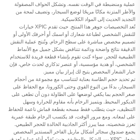
عملية ومنضبطة في الوقت نفسه. وتشكل الحواف المصقولة
والأطر المتزنة مكانًا مريحًا لوضع السيجار، وتضيف لمحة من
التجديد الحديث إلى المواد الكلاسيكية.
تُعد التخصيصات جوهر هذا المنتج. حيث تقدم XPIC خيارات
للنقش الشخصي لطباعة شعارك أو اسمك أو أحرفك الأولى أو
تصميم مخصص مباشرة على سطح الرخام. وتُنتج عملية النقش
الدقيقة نتائج واضحة ودائمة تتناقض بشكل جميل مع الأنماط
الطبيعية للحجر. سواء كنت تقوم بإنشاء قطعة فريدة للاستخدام
الشخصي، أو هدية مؤسسية، أو عنصر تذكاري لحدث خاص، فإن
خيار الشعار المخصص يتيح لك إبراز بيان مميز.
تم تحديد حجم الطاسة بعناية لتتناسب مع مجموعة من أحجام
السيجار، بدءًا من النوع القوي وحتى الكورونا، مع الحفاظ على
صغر الحجم بما يكفي لوضعها على الطاولة دون أن تطغى على
الديكور المحيط. ويتميز الرخام بأنه مقاوم للحرارة وسهل
التنظيف، حيث يتطلب فقط مسحه بقطعة قماش ناعمة للحفاظ
على لمعانه. ومع مرور الوقت، قد يكتسب الرخام طبقة عمرية
تعزز شخصيته، مما يبرز أكثر الجاذبية الخالدة للحجر الطبيعي.
يجمع صندوق سجائر أشكال ماربل الفاخر المستدير المخصص
بشعار XPIC بين الشكل والوظيفة، حيث يُقدِّم أداة عملية تُعد في