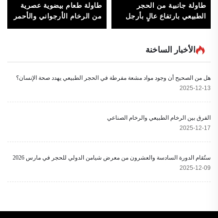
طاولة جانبية من الحجر
طاولة طعام بيضوية عصرية
الطبيعي بارتفاع عالٍ بأرجل
من الرخام الأرجواني والأحمر
معدنية، تصميم حديث بسيط،
مع قاعدة معدنية/خشبية، أثاث
أثاث غرفة المعيشة (القطر
فاخر من الحجر لغرفة الطعام
50 سم الارتفاع 60 سم) -
للمنزل أو المكتب، تتسع لـ6
الأخبار الساخنة
متينة
أشخاص
هل من الصحيح أن وجود مواد مشعة مفرطة في الحجر الطبيعي يهدد صحة الإنسان؟
2025-12-13
الفرق بين الرخام الطبيعي والرخام الصناعي
2025-12-17
ستُقام الدورة السادسة والعشرون من معرض شيامن الدولي للحجر في مارس 2026
2025-12-09