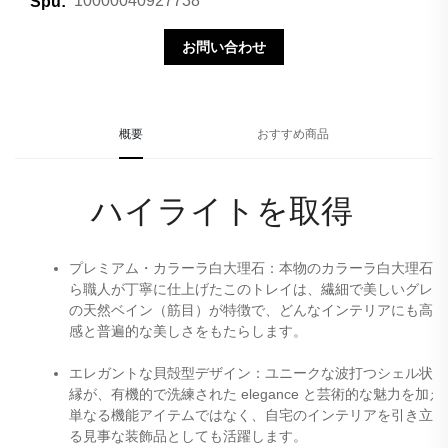
10000040927738
Spu:
お問い合わせ
概要
おすすめ商品
ハイライトを取得 
プレミアム・カラーラ白大理石：本物のカラーラ白大理石か
ら職人が丁寧に仕上げたこのトレイは、繊細で美しいグレー
の天然ベイン（筋目）が特徴で、どんなインテリアにも高級
感と普遍的な美しさをもたらします。 
エレガントな貝殻型デザイン：ユニークな波打つシェル状の
縁が、有機的で洗練された elegance と芸術的な魅力を加え
単なる機能アイテムではなく、自宅のインテリアを引き立て
る見事な装飾品としても活躍します。 