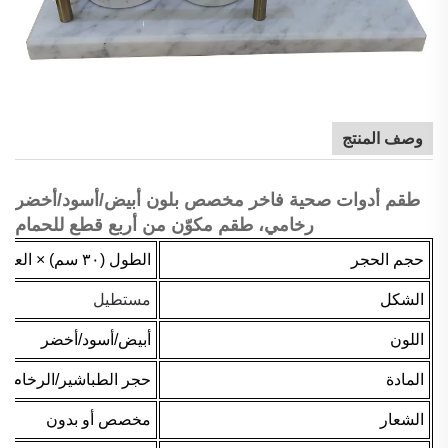
وصف المنتج
طقم أدوات صحية فاخر مخصص بلون أبيض/أسود/أخضر
رخامي، طقم مكوّن من أربع قطع للحمام
حجم الحجر
الطول (٣٠ سم) × العمق (٢٠ سم)، الارتفاع (٢٠ سم) أو بأحجام مخصصة
الشكل
مستطيل
اللون
أبيض/أسود/أخضر
المادة
حجر الطباشير/الرخام
الشعار
مخصص أو بدون