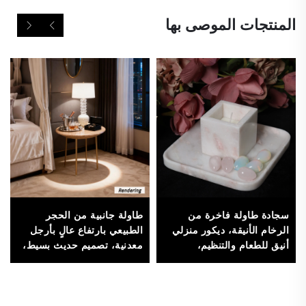
المنتجات الموصى بها
طاولة جانبية من الحجر
سجادة طاولة فاخرة من
الطبيعي بارتفاع عالٍ بأرجل
الرخام الأنيقة، ديكور منزلي
معدنية، تصميم حديث بسيط،
أنيق للطعام والتنظيم،
أثاث غرفة المعيشة (القطر
مصنوعة من الحجر عالي
50 سم الارتفاع 60 سم) -
الجودة
متينة