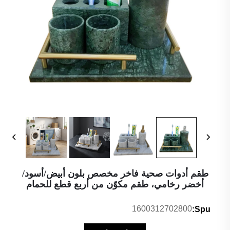
طقم أدوات صحية فاخر مخصص بلون أبيض/أسود/
أخضر رخامي، طقم مكوّن من أربع قطع للحمام
1600312702800
Spu: