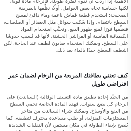
الأهمية إذا أردت أن تدوم لفترة طويلة. فالرخام مادة قوية،
لكنها حساسة تجاه بعض العوامل. أولًا، نظِّفها بالطريقة
الصحيحة: استخدم قطعة قماش ناعمة وماء دافئ لمسح
السطح بانتظام. وإذا سُكبت سوائل مثل العصائر أو الصلصات،
فنظِّفها فورًا لمنع ظهور البقع. وتجنَّب استخدام المواد
الكيميائية القاسية أو الفراشي الخشنة، لأنها قد تُسبب خدوشًا
على السطح. ويمكنك استخدام صابون لطيف عند الحاجة، لكن
اشطف السطح جيدًا بالماء بعد ذلك.
كيف تعتني بطاقتك المربعة من الرخام لضمان عمر
افتراضي طويل
من الجيِّد إعادة تطبيق مادة التغليف الوقائية (السيالنت) على
الرخام كل بضع سنوات. فهذه المادة الخاصة تحمي السطح
من البقع والأوساخ. ويمكنك شراء السيالنت من متاجر
المستلزمات المنزلية، أو طلب مساعدة محترف لتطبيقه. كما
يُنصح بإبقاء الطاولة في مكان مستقر، لأن التقلبات الشديدة