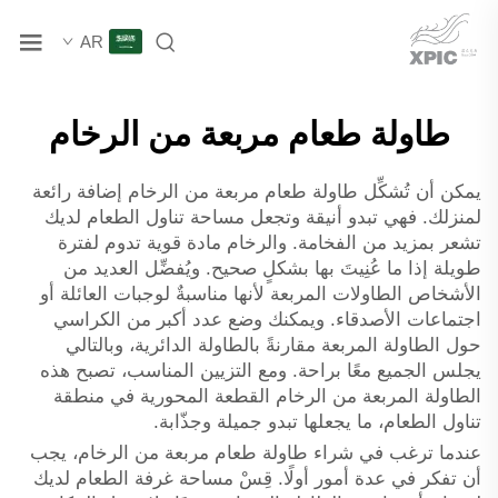
AR
طاولة طعام مربعة من الرخام
يمكن أن تُشكِّل طاولة طعام مربعة من الرخام إضافة رائعة
لمنزلك. فهي تبدو أنيقة وتجعل مساحة تناول الطعام لديك
تشعر بمزيد من الفخامة. والرخام مادة قوية تدوم لفترة
طويلة إذا ما عُنِيتَ بها بشكلٍ صحيح. ويُفضِّل العديد من
الأشخاص الطاولات المربعة لأنها مناسبةٌ لوجبات العائلة أو
اجتماعات الأصدقاء. ويمكنك وضع عدد أكبر من الكراسي
حول الطاولة المربعة مقارنةً بالطاولة الدائرية، وبالتالي
يجلس الجميع معًا براحة. ومع التزيين المناسب، تصبح هذه
الطاولة المربعة من الرخام القطعة المحورية في منطقة
تناول الطعام، ما يجعلها تبدو جميلة وجذّابة.
عندما ترغب في شراء طاولة طعام مربعة من الرخام، يجب
أن تفكر في عدة أمور أولًا. قِسْ مساحة غرفة الطعام لديك