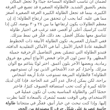
لضمان أن تناسب الطاولة المساحة جيدًا ولا تجعل المكان
يشعر بالضيق الشديد. فالطاولة الصغيرة قد تضيع في الغرفة
الكبيرة، بينما قد تجعل الطاولة الكبيرة الغرفة الصغيرة أصغرَ
مما هي عليه. كما يجب أن تتحقق من ارتفاع الطاولة؛ إذ إن
معظم الطاولات يكون ارتفاعها ما بين ٢٨ و٣٠ بوصة، لكن إذا
كانت كراسيك أعلى أو أقصر، فقد ترغب في اختيار طاولة
تتناسق معها بشكل أفضل. بعد ذلك، فكّر في نمط منزلك.
ففي المنازل العصرية، تكون الطاولة الأنيقة ذات الخطوط
النظيفة عادةً الخيار الأمثل. أما في الأماكن التقليدية الدافئة،
فتبدو الطاولة التي تتضمّن بعض التفاصيل الزخرفية جميلة
المظهر. ولا تنسَ لون الرخام: فبعض الأنواع أبيض مع عروق
رمادية، وبعضها الآخر بلون أغمق. اختر لونًا يتناغم مع ألوان
منزلك. وأخيرًا، كم عدد الأشخاص الذين تود أن تستوعبهم
الطاولة؟ فالطاولة المربعة تستوعب عادةً أربعة أشخاص
براحة، لكن يمكن إدخال عددٍ أكبر عند الحاجة. فإذا كان لديك
عائلة كبيرة أو كنت تحب استضافة الضيوف كثيرًا، فاختر
حجمًا أكبر. والطاولة المناسبة يجب أن تكون عمليةً في
الاستخدام، وفي الوقت نفسه تُشعرك بالسعادة كلما نظرت
إليها. وإذا كنت تبحث عن خيار أنيق، ففكّر في منتجاتنا
طاولة
جانبية عصرية على شكل حرف E مصنوعة من الحجر