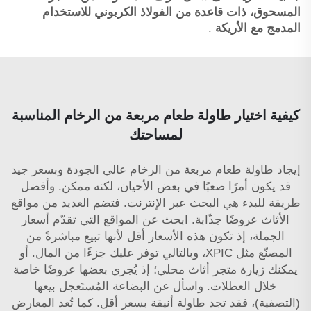
المسحوق، ذات قاعدة من الفولاذ الكربوني للاستخدام
المدمج مع الأريكة
.
كيفية اختيار طاولة طعام مربعة من الرخام المناسبة
لمساحتك
إيجاد طاولة طعام مربعة من الرخام عالي الجودة وبسعر جيد
قد يكون أمرًا صعبًا في بعض الأحيان، لكنه ممكن. وأفضل
طريقة للبدء هي البحث عبر الإنترنت. فتضم العديد من مواقع
الأثاث عروضًا جذّابة. ابحث عن المواقع التي تقدّم أسعار
الجملة، إذ تكون هذه الأسعار أقل لأنها تبيع مباشرةً من
المصنّع مثل XPIC، وبالتالي توفر عليك جزءًا من المال. أو
يمكنك زيارة متجر أثاث محلي؛ إذ يُجري بعضها عروضًا خاصة
خلال العطلات. واسأل عن البضاعة المُستَعجل بيعها
(التصفية)، فقد تجد طاولة أنيقة بسعر أقل. كما تُعد المعارض