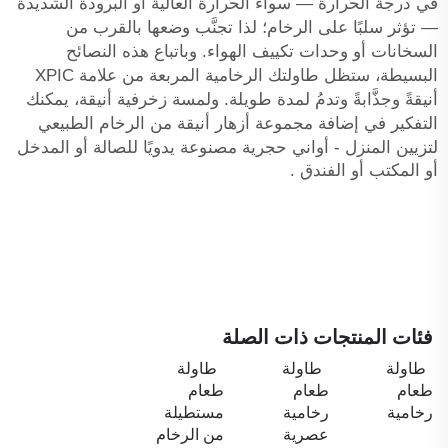
في درجة الحرارة — سواء الحرارة العالية أو البرودة الشديدة
— تؤثر سلبًا على الرخام؛ لذا تجنَّب وضعها بالقرب من
السخانات أو وحدات تكييف الهواء. وباتباع هذه النصائح
البسيطة، ستظل طاولتك الرخامية المربعة من علامة XPIC
أنيقةً وجذَّابةً وتدمُ لمدة طويلة. ولمسة زخرفية أنيقة، يمكنك
التفكير في إضافة
مجموعة أزهار أنيقة من الرخام الطبيعي
لتزيين المنزل - أواني حجرية مصنوعة يدويًا للصالة أو المدخل
أو المكتب أو الفندق
.
فئات المنتجات ذات الصلة
طاولة
طاولة
طاولة
طعام
طعام
طعام
رخامية
رخامية
مستطيلة
عصرية
من الرخام