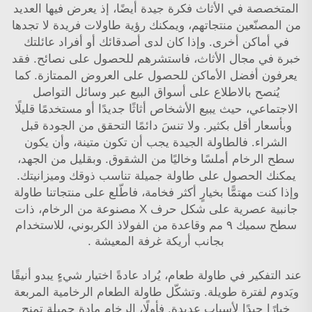
المتخصصة في الأثاث فكرة جيدة أيضًا، إذ يعرض فيها العديد
من المصنّعين منتجاتهم، ويمكنك رؤية طاولات فريدة لا تجدها
في أماكن أخرى. وإذا كان لدى أصدقائك أو أفراد عائلتك
خبرة في مجال الأثاث، فاستشرهم للحصول على نصائح. فقد
يعرفون أفضل الأماكن للحصول على العروض الممتازة. كما
يُنصح بالاطلاع على أسواق البيع عبر وسائل التواصل
الاجتماعي، حيث يبيع الأشخاص أثاثًا جديدًا أو مستخدمًا قليلًا
وبأسعار أقل بكثير. ولا تنسَ دائمًا التحقق من الجودة قبل
الشراء. فالطاولة الجيدة يجب أن تكون متينة، وأن يكون
سطح الرخام أملسًا وخاليًا من الشقوق. وبقليل من الجهد،
يمكنك الحصول على طاولة جميلة تناسب ذوقك وميزانيتك.
وإذا كنت مهتمًّا بخيارٍ أكثر فخامة، فاطّلع على منتجاتنا
طاولة
جانبية عصرية على شكل حرف X مصنوعة من الرخام، ذات
سطح سميك ٩ مم وقاعدة من الفولاذ الكربوني، للاستخدام
بجانب أريكة غرفة المعيشة
.
عند التفكير في طاولة طعام، يُراد عادةً اختيار شيءٍ يبدو أنيقًا
ويَدوم لفترة طويلة. وتشكّل طاولة الطعام الرخامية المربعة
خيارًا جيدًا لأسباب عديدة. فأولًا، الرخام مادة جميلة تمنح