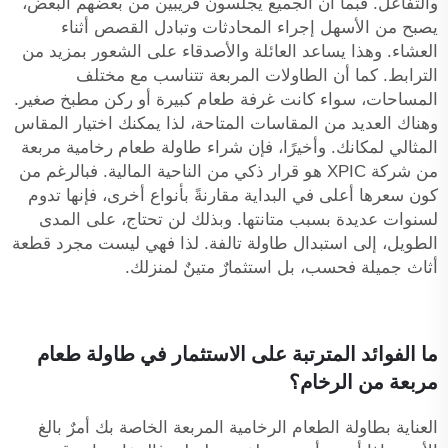
والتفاعل. فبما أن الجميع يجلسون قريبين من بعضهم البعض،
يصبح من الأسهل إجراء المحادثات وتبادل القصص أثناء
العشاء. وهذا يساعد العائلة والأصدقاء على الشعور بمزيد من
الترابط. كما أن الطاولات المربعة تتناسب مع مختلف
المساحات، سواء كانت غرفة طعام كبيرة أو ركن مطبخ صغير.
وهناك العديد من المقاسات المتاحة، لذا يمكنك اختيار المقاس
المثالي لمكانك. وأخيرًا، فإن شراء طاولة طعام رخامية مربعة
من شركة XPIC هو قرار ذكي من الناحية المالية. فبالرغم من
كون سعرها أعلى في البداية مقارنةً بأنواع أخرى، فإنها تدوم
لسنوات عديدة بسبب متانتها. وبذلك لن تحتاج، على المدى
الطويل، إلى استبدال طاولة تالفة. لذا فهي ليست مجرد قطعة
أثاث جميلة فحسب، بل استثمارٌ متينٌ لمنزلك.
ما الفوائد المترتبة على الاستثمار في طاولة طعام
مربعة من الرخام؟
العناية بطاولة الطعام الرخامية المربعة الخاصة بك أمرٌ بالغ