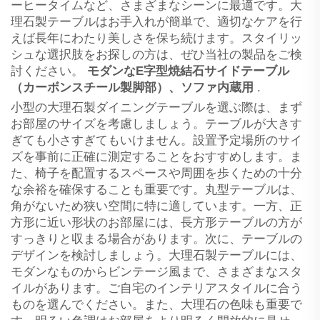
ーヒータイムなど、さまざまなシーンに最適です。大
理石製テーブルはお手入れが簡単で、適切なケアを行
えば長年にわたり美しさを保ち続けます。スタイリッ
シュな選択肢をお探しの方は、ぜひ当社の製品をご検
討ください。
モダンなE字型焼結石サイドテーブル
（カーボンスチール製脚部）、ソファ内蔵用
.
小型の大理石製ダイニングテーブルを選ぶ際は、まず
お部屋のサイズを考慮しましょう。テーブルが大きす
ぎても小さすぎてもいけません。設置予定場所のサイ
ズを事前に正確に測定することをおすすめします。ま
た、椅子を配置するスペースや周囲を歩くための十分
な余裕を確保することも重要です。丸型テーブルは、
角がないため狭い空間に特に適しています。一方、正
方形に近い形状のお部屋には、長方形テーブルの方が
すっきりと収まる場合があります。次に、テーブルの
デザインを検討しましょう。大理石製テーブルには、
モダンなものからビンテージ風まで、さまざまなスタ
イルがあります。ご自宅のインテリアスタイルに合う
ものを選んでください。また、大理石の色味も重要で