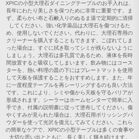
XPICの小型大理石ダイニングテーブルのお手入れは、
長年にわたり美しさを保つために非常に重要です。ま
ず、柔らかい布と石鹸入りのぬるま湯で定期的に清掃
してください。強い化学薬品は大理石を傷つけるた
め、使用しないでください。代わりに、大理石専用の
クリーナーを購入することもできます。こぼれてしま
った場合は、すぐに拭き取ってシミが残らないように
しましょう。大理石は多孔質であるため、液体を長時
間放置すると吸収してしまいます。飲み物にはコース
ターを、熱い料理の皿の下にはプレートマットを使用
して天板を保護することをおすすめします。また、年
に一度程度テーブルを再シーリングするのも良い方法
です。これにより、シミや傷から天板を守るバリアが
形成されます。シーラーはホームセンターで簡単に入
手でき、付属の説明書に従って塗布してください。傷
やくすみが見られた場合は、大理石用ポリッシングパ
ウダーを使って光沢を復元してみてください。これら
の簡単なケアで、XPICの小型テーブルは多くの食事や
大切な思い出とともに、長く美しく輝き続けます。