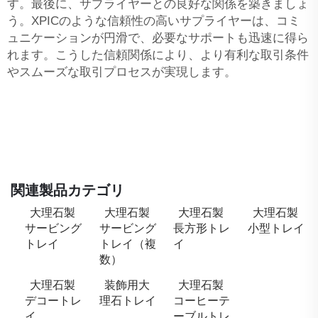
す。最後に、サプライヤーとの良好な関係を築きましょ
う。XPICのような信頼性の高いサプライヤーは、コミ
ュニケーションが円滑で、必要なサポートも迅速に得ら
れます。こうした信頼関係により、より有利な取引条件
やスムーズな取引プロセスが実現します。
関連製品カテゴリ
大理石製
大理石製
大理石製
大理石製
サービング
サービング
長方形トレ
小型トレイ
トレイ
トレイ（複
イ
数）
大理石製
装飾用大
大理石製
デコートレ
理石トレイ
コーヒーテ
イ
ーブルトレ