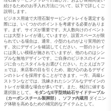
理石製サービングトレイの選び方、および長期間使い
続けるためのお手入れ方法について、以下で詳しくご
説明します。
ビジネス用途で大理石製サービングトレイを選定する
際には、いくつかのポイントを考慮する必要がありま
す。まず、サイズが重要です。大人数向けのイベント
には大型トレイが適していますが、設置スペースが限
られている場合は、通常、小型のものがより実用的で
す。次にデザインを確認してください。一部のトレイ
には美しい模様が施されていますが、他のものはシン
プルな無地デザインです。ご自身のビジネスのイメー
ジに合ったスタイルをお選びください。たとえばカフ
ェでは、来店客の目を引くため、遊び心のあるデザイ
ンのトレイを採用することができます。一方、高級レ
ストランなどでは、洗練されたシンプルなデザインの
トレイが最適な場合が多いです。また、検討に値する
選択肢として、
モダンなE字型焼結石サイドテーブル
（カーボンスチール製脚部）、ソファ内蔵用
ダイニン
グ体験を高めるための補完的なアイテムとして。