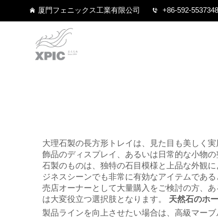
厦門フェニックス工業有限公司
+86-592-553734
大理石製の長方形トレイは、見た目も美しく実
飾品のディスプレイ、あるいは日常的な小物の
石製のものは、独特の石目模様と上品な外観に
ジネスシーンでも非常に有効なアイテムである
売店オーナーとして大量購入をご検討の方、あ
は大変役立つ選択肢となります。
天然石のホ
製品ラインを向上させたい場合は、高級マーブ