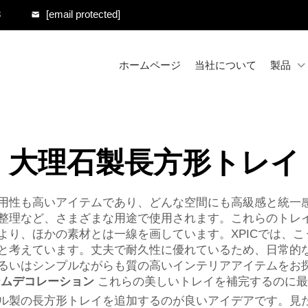
8
[email protected]
ホームページ
当社について
製品
大理石製長方形トレイ
用性も高いアイテムであり、どんな空間にも高級感と統一
整理など、さまざまな用途で使用されます。これらのトレ
より、ほかの素材とは一線を画しています。XPICでは、
と考えています。丈夫で耐久性に優れているため、日常的
るいはシンプルながらも質の高いインテリアアイテムをお
ームデコレーション
これらの美しいトレイを補完するのに最
ル製の長方形トレイを追加するのが良いアイデアです。見