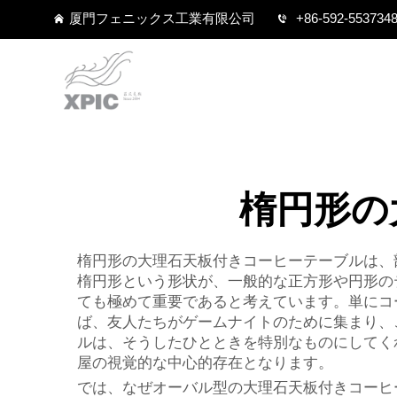
厦門フェニックス工業有限公司
+86-592-553734
楕円形の
楕円形の大理石天板付きコーヒーテーブルは、
楕円形という形状が、一般的な正方形や円形の
ても極めて重要であると考えています。単にコ
ば、友人たちがゲームナイトのために集まり、
ルは、そうしたひとときを特別なものにしてく
屋の視覚的な中心的存在となります。
では、なぜオーバル型の大理石天板付きコーヒ