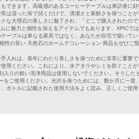
ともできます。高級感のあるコーヒーテーブルは来訪者に好
通常は湿った布で拭くだけで、清潔さと新鮮さを保つことが
ークな大理石の美しさに魅了され、「どこで購入されたので
ムに魅力と個性を加えるアイテムでもあります。XPICで
のテーブルは単なる家具ではなく、あなたが自宅で築いてい
と相性の良い
天然石のホームデコレーション
商品もぜひご
お手入れは、長年にわたり美しさを保つために非常に重要で
ご使用ください。これにより、水アタリやシミを防ぐことが
剤入りの粗い洗浄用品は使用しないでください。そうした
ーをご使用ください。光沢を保つためには、数か月に一度
し、ボトルに記載された使用方法をよく読み、正しくご使用