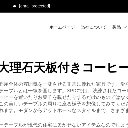
8
[email protected]
ホームページ
当社について
製品
大理石天板付きコーヒ
部屋全体の雰囲気を一変させる非常に優れた家具です。滑
テーブルとは一線を画します。XPICでは、洗練されたコ
ーヒーを置いたりお菓子を載せたりするだけのものではな
この美しいテーブルの周りに座る様子を想像してみてくだ
れます。モダンからアットホームなスタイルまで、さまざ
ーテーブルが現代の住宅に欠かせないアイテムなのでしょ