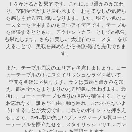
トをかけると効果的です。これにより温かみが加わ
り、空間全体がより居心地よく、おもてなしの気持ち
を感じさせる雰囲気になります。また、明るい色のコ
ースターを活用するのも良いアイデアです。テーブル
を保護するとともに、アクセントカラーとしての役割
も果たします。さらに美しい
大理石のコースター
を加
えることで、美観を高めながら保護機能も提供できま
す。
また、テーブル周辺のエリアも考慮しましょう。コー
ヒーテーブルの下にスタイリッシュなラグを敷いて、
空間を明確に区切ります。ラグは質感と温かみを加
え、部屋全体をまとまりのある印象に仕上げます。最
後に、コーヒーテーブル周りの通路を確保することを
お忘れなく。誰もが自由に動き回れ、ぶつからないよ
うにすることが大切です。これらのポイントを押さえ
ることで、XPIC製の美しいブラックマーブル製コーヒ
ーテーブルを際立たせる、スタイリッシュでエレガン
トなリビングルームを実現できます。