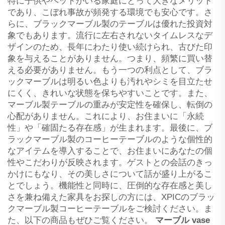
特に子供やペットがいる家庭にとって大きなメリット
であり、こぼれ事故が頻発する環境でも安心です。さ
らに、ブラックマーブル製のテーブルは優れた投資対
象でもあります。流行に左右されないタイムレスなデ
ザインのため、長年にわたり使い続けられ、古びた印
象を与えることがありません。つまり、頻繁に買い替
える必要がありません。もう一つの利点として、ブラ
ックマーブルは明るい色よりも汚れやシミを目立たせ
にくく、きれいな状態を保ちやすいことです。また、
マーブル製テーブルの重みが安定性を確保し、転倒の
心配がありません。これにより、お住まいに「永続
性」や「確固たる存在感」が生まれます。最後に、ブ
ラックマーブル製のコーヒーテーブルのような個性的
なアイテムを導入することで、お住まいにあなたの個
性やこだわりが反映されます。ゲストとの会話のきっ
かけにもなり、その美しさについて話が盛り上がるこ
とでしょう。機能性と同時に、圧倒的な存在感と美し
さを兼ね備えた家具をお探しの方には、XPICのブラッ
クマーブル製コーヒーテーブルをご検討ください。ま
た、以下の商品もぜひご覧ください。
マーブル vase