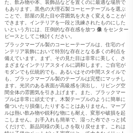
た、飲み物や本、装飾品などを置くのに最適な場所で
もあります。黒色の大理石製コーヒーテーブルを選ぶ
ことで、部屋の見た目や雰囲気を大きく変えることが
できます。インテリアを一段と洗練されたものにした
いという方には、圧倒的な存在感を放つ
像
をセンター
ピースとしてご検討ください。
ブラックマーブル製のコーヒーテーブルは、住宅のイ
ンテリア装飾において特別な存在となる多くの利点を
備えています。まず、その見た目は非常に美しく、さ
まざまなインテリアスタイルに調和します。ご自宅が
モダンでも伝統的でも、あるいはその中間スタイルで
も、ブラックマーブル製のテーブルは完璧にマッチし
ます。光沢のある表面が高級感を演出し、リビング空
間全体の雰囲気を引き上げます。また、ブラックマー
ブルは非常に頑丈です。木製テーブルのように簡単に
傷ついたり損傷したりすることはありません。マーブ
ルは熱い飲み物や鋭利な物にも耐え、変形や破損を起
こしません。お手入れも簡単で、湿った布でさっと拭
くだけで、新品同様の美しさを取り戻せます。これは