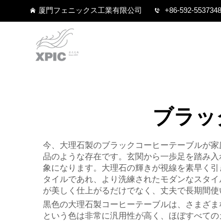
厦門フェニックス工業有限公司
+86-592-553734
ブラッ
今、大理石製のブラックコーヒーテーブルが家
品のような存在です。玄関から一歩足を踏み入
象になります。大理石の輝きが視線を素早く引
タイルであれ、より洗練されたモダンなスタイ
が美しく仕上がるだけでなく、丈夫で長期間使
黒色の大理石製コーヒーテーブルは、さまざま
という色は非常に汎用性が高く、ほぼすべての