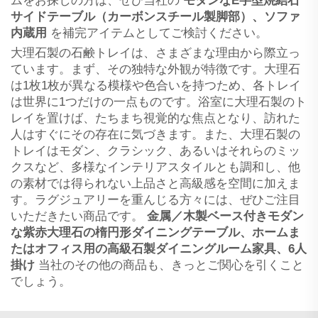
ムをお探しの方は、ぜひ当社の
モダンなE字型焼結石
サイドテーブル（カーボンスチール製脚部）、ソファ
内蔵用
を補完アイテムとしてご検討ください。
大理石製の石鹸トレイは、さまざまな理由から際立っ
ています。まず、その独特な外観が特徴です。大理石
は1枚1枚が異なる模様や色合いを持つため、各トレイ
は世界に1つだけの一点ものです。浴室に大理石製のト
レイを置けば、たちまち視覚的な焦点となり、訪れた
人はすぐにその存在に気づきます。また、大理石製の
トレイはモダン、クラシック、あるいはそれらのミッ
クスなど、多様なインテリアスタイルとも調和し、他
の素材では得られない上品さと高級感を空間に加えま
す。ラグジュアリーを重んじる方々には、ぜひご注目
いただきたい商品です。
金属／木製ベース付きモダン
な紫赤大理石の楕円形ダイニングテーブル、ホームま
たはオフィス用の高級石製ダイニングルーム家具、6人
掛け
当社のその他の商品も、きっとご関心を引くこと
でしょう。