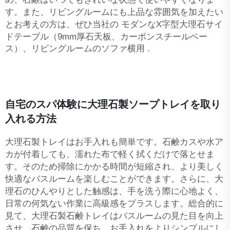
す。また、リビングルームにも上品な雰囲気を加えたい
とお考えの方は、ぜひ当社の
モダンなX字型大理石サイ
ドテーブル（9mm厚石天板、カーボンスチールベー
ス）、リビングルームのソファ横用
.
自宅のスパ体験に大理石製ソープトレイを取り
入れる方法
大理石製トレイはお手入れも簡単です。石鹸カスや水ア
カが付着しても、濡れた布で軽く拭くだけで落とせま
す。そのため掃除にかかる時間が短縮され、より美しく
快適なバスルームを楽しむことができます。さらに、大
理石のひんやりとした触感は、手を洗う際に心地よく、
日常の何気ない作業に高級感をプラスします。総合的に
見て、大理石製石鹸トレイはバスルームの見た目を向上
させ、石鹸の品質を保ち、お手入れをよりシンプルにし