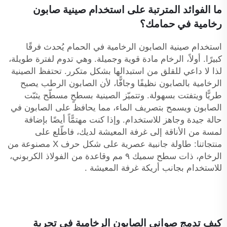
ما الفوائد المترتبة على استخدام صينية صابون
رخامية في حمامك؟
استخدام صينية الصابون الرخامية في الحمام يُحدث فرقًا
كبيرًا. أولاً، الرخام مادة قوية وجميلة. وهي تدوم لفترة طويلة،
لذا لا داعي للقلق من استبدالها بشكل متكرر. تحتفظ الصينية
الرخامية بالصابون نظيفًا وجافًّا، لأن الصابون الرطب يصبح
طريًّا ويتفتت بسهولة. وتتميّز الصينية بسطحٍ مسطّح يثبّت
الصابون ويسمح بتصريف الماء، مما يحافظ على الصابون في
حالة جيدة وجاهز للاستخدام. وإذا كنت مهتمًّاً أيضًا بإضافة
لمسة من الأناقة إلى غرفة المعيشة لديك، فاطّلع على
منتجاتنا:
طاولة جانبية عصرية على شكل حرف X مصنوعة من
الرخام، ذات سطح سميك ٩ مم وقاعدة من الفولاذ الكربوني،
للاستخدام بجانب أريكة غرفة المعيشة
.
كيف تدمج صواني الصابون الرخامية في تجربة