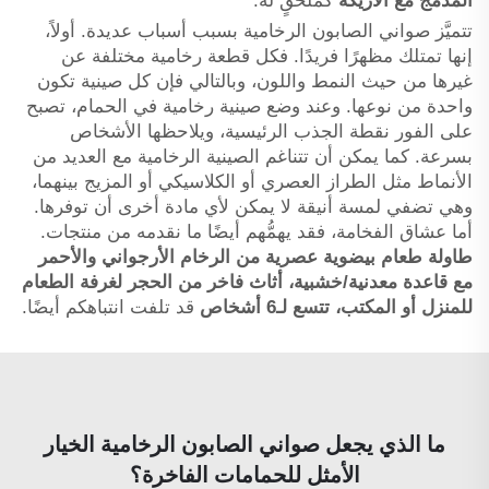
المدمج مع الأريكة
كملحقٍ له.
تتميَّز صواني الصابون الرخامية بسبب أسباب عديدة. أولاً،
إنها تمتلك مظهرًا فريدًا. فكل قطعة رخامية مختلفة عن
غيرها من حيث النمط واللون، وبالتالي فإن كل صينية تكون
واحدة من نوعها. وعند وضع صينية رخامية في الحمام، تصبح
على الفور نقطة الجذب الرئيسية، ويلاحظها الأشخاص
بسرعة. كما يمكن أن تتناغم الصينية الرخامية مع العديد من
الأنماط مثل الطراز العصري أو الكلاسيكي أو المزيج بينهما،
وهي تضفي لمسة أنيقة لا يمكن لأي مادة أخرى أن توفرها.
أما عشاق الفخامة، فقد يهمُّهم أيضًا ما نقدمه من منتجات.
طاولة طعام بيضوية عصرية من الرخام الأرجواني والأحمر
مع قاعدة معدنية/خشبية، أثاث فاخر من الحجر لغرفة الطعام
للمنزل أو المكتب، تتسع لـ6 أشخاص
قد تلفت انتباهكم أيضًا.
ما الذي يجعل صواني الصابون الرخامية الخيار
الأمثل للحمامات الفاخرة؟