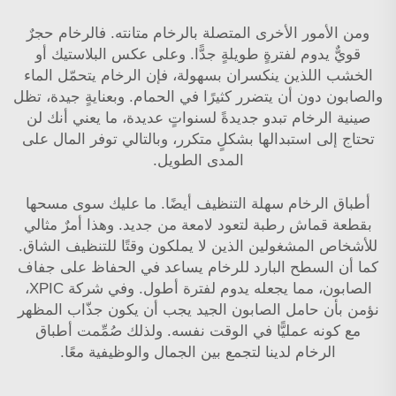
ومن الأمور الأخرى المتصلة بالرخام متانته. فالرخام حجرٌ
قويٌّ يدوم لفترةٍ طويلةٍ جدًّا. وعلى عكس البلاستيك أو
الخشب اللذين ينكسران بسهولة، فإن الرخام يتحمّل الماء
والصابون دون أن يتضرر كثيرًا في الحمام. وبعنايةٍ جيدة، تظل
صينية الرخام تبدو جديدةً لسنواتٍ عديدة، ما يعني أنك لن
تحتاج إلى استبدالها بشكلٍ متكرر، وبالتالي توفر المال على
المدى الطويل.
أطباق الرخام سهلة التنظيف أيضًا. ما عليك سوى مسحها
بقطعة قماش رطبة لتعود لامعة من جديد. وهذا أمرٌ مثالي
للأشخاص المشغولين الذين لا يملكون وقتًا للتنظيف الشاق.
كما أن السطح البارد للرخام يساعد في الحفاظ على جفاف
الصابون، مما يجعله يدوم لفترة أطول. وفي شركة XPIC،
نؤمن بأن حامل الصابون الجيد يجب أن يكون جذّاب المظهر
مع كونه عمليًّا في الوقت نفسه. ولذلك صُمِّمت أطباق
الرخام لدينا لتجمع بين الجمال والوظيفية معًا.