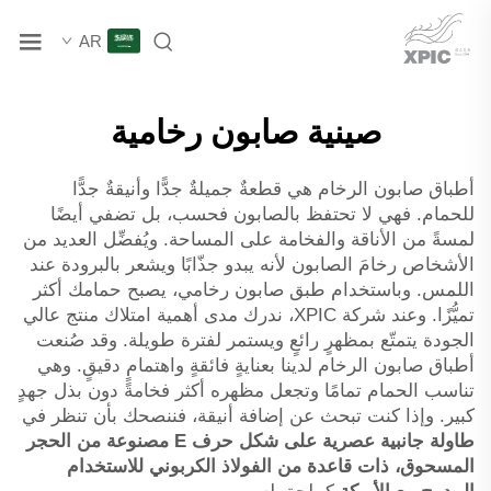
AR
صينية صابون رخامية
أطباق صابون الرخام هي قطعةٌ جميلةٌ جدًّا وأنيقةٌ جدًّا
للحمام. فهي لا تحتفظ بالصابون فحسب، بل تضفي أيضًا
لمسةً من الأناقة والفخامة على المساحة. ويُفضِّل العديد من
الأشخاص رخامَ الصابون لأنه يبدو جذّابًا ويشعر بالبرودة عند
اللمس. وباستخدام طبق صابون رخامي، يصبح حمامك أكثر
تميُّزًا. وعند شركة XPIC، ندرك مدى أهمية امتلاك منتج عالي
الجودة يتمتّع بمظهرٍ رائعٍ ويستمر لفترة طويلة. وقد صُنعت
أطباق صابون الرخام لدينا بعنايةٍ فائقةٍ واهتمامٍ دقيقٍ. وهي
تناسب الحمام تمامًا وتجعل مظهره أكثر فخامةً دون بذل جهدٍ
كبير. وإذا كنت تبحث عن إضافة أنيقة، فننصحك بأن تنظر في
طاولة جانبية عصرية على شكل حرف E مصنوعة من الحجر
المسحوق، ذات قاعدة من الفولاذ الكربوني للاستخدام