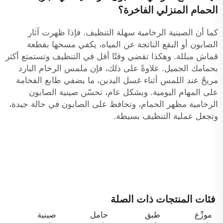
الحمام المنزلي الفاخرة؟
كما أن الصينية الرخامية سهلة التنظيف. فإذا ظهرت آثار
الصابون أو البقع الناتجة عن المياه، يكفي مسحها بقطعة
قماش مبللة. وهكذا تقضي وقتًا أقل في التنظيف وتستمتع أكثر
بحمامك الجميل. علاوةً على ذلك، فإن ملمس الرخام البارد
مريحٌ عند اللمس أثناء غسل اليدين، ما يضفي طابع الفخامة
على المهام اليومية. وبشكل عام، تحسّن صينية الصابون
الرخامية مظهر الحمام، وتحافظ على الصابون في حالة جيدة،
وتجعل عملية التنظيف بسيطة.
فئات المنتجات ذات الصلة
موزِّع
طبق
حامل
صينية