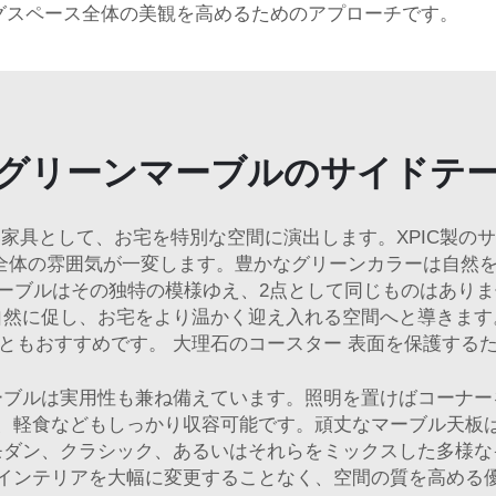
グスペース全体の美観を高めるためのアプローチです。
グリーンマーブルのサイドテ
家具として、お宅を特別な空間に演出します。XPIC製の
全体の雰囲気が一変します。豊かなグリーンカラーは自然
ーブルはその独特の模様ゆえ、2点として同じものはありませ
自然に促し、お宅をより温かく迎え入れる空間へと導きます
こともおすすめです。
大理石のコースター
表面を保護する
ーブルは実用性も兼ね備えています。照明を置けばコーナー
、軽食などもしっかり収容可能です。頑丈なマーブル天板
モダン、クラシック、あるいはそれらをミックスした多様な
インテリアを大幅に変更することなく、空間の質を高める