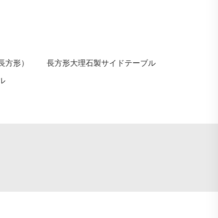
長方形）
長方形大理石製サイドテーブル
ル