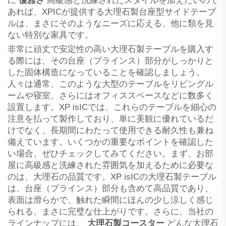
に
優雅さ
高級感と洗練されたスタイルを加えたいので
あれば、XPICが提供する大理石製台座型サイドテーブ
ルは、まさにそのようなニーズに応える、他に類を見
ない特別な家具です。
非常に頑丈で安定性の高い大理石製テーブルを購入す
る際には、その台座（プラインス）部分がしっかりと
した固体構造になっていることを確認しましょう。
人々は通常、このような大型のテーブルをリビングル
ームや寝室、さらにはオフィススペースなどに数多く
設置します。XP isICでは、これらのテーブルを細心の
注意を払って製作しており、単に美観に優れているだ
けでなく、長期間にわたって使用できる耐久性も兼ね
備えています。いくつかの重要なポイントを確認した
い場合、ぜひチェックしてみてください。まず、お部
屋に高級感と洗練された雰囲気を加えるために必要な
のは、大理石の品質です。XP isICの大理石製テーブル
は、台座（プラインス）部分も含めて高品質であり、
表面は滑らかで、触れた瞬間にほんの少し涼しく感じ
られる、まさに完璧な仕上がりです。さらに、当社の
ラインナップには、
大理石製コースター
どんな大理石