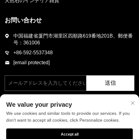
天然石のインテリア雑貨
お問い合わせ
中国福建省厦門市湖里区四順路619番地201B、郵便番
号：361006
+86-592-5537348
[email protected]
送信
We value your privacy
We use cookies and similar tools to provide our services. If you
don't want to accept all cookies, click Personalize cookies.
著作権 © 厦門フェニックス工業有限公司、すべての権利を保有。
Accept all
プライバシーポリシー
ブログ