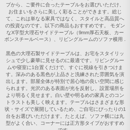
プから、ご要件に合ったテーブルをお選びいただけ、
お住まいをさらに美しく彩ることができます。総じ
て、これは単なる家具ではなく、スタイルと高品質へ
の投資なのです。以下の商品もおすすめです。
モダン
なX字型大理石サイドテーブル（9mm厚石天板、カー
ボンスチールベース）、リビングルームのソファ横用
.
黒色の大理石製サイドテーブルは、お宅をスタイリッ
シュで少し豪華に見せるのに最適です。リビングルー
ムや寝室に1台置くだけで、すぐに視線を引きつけま
す。深みのある黒色が上品さと洗練された雰囲気を演
出します。部屋全体が特別で居心地の良い空間に感じ
られます。光沢のある表面が光を反射し、設置場所を
より明るく見せます。白い壁や明るめの家具とのコン
トラストも美しく映えます。テーブルはさまざまな形
状・サイズで展開しているため、ご自宅にぴったりの1
台をお選びいただけます。たとえば、ソファ横には丸
型がよく合い、コーナーには正方形タイプがおすすめ