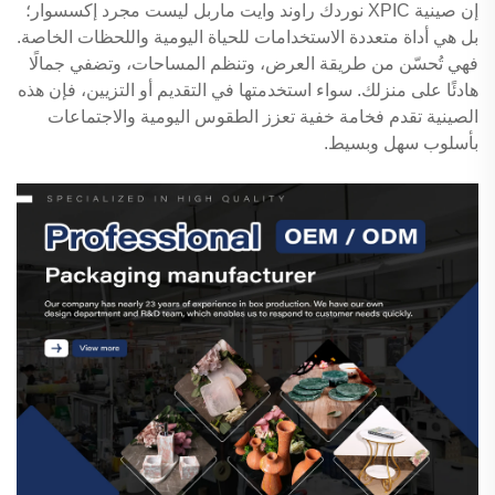
إن صينية XPIC نوردك راوند وايت ماربل ليست مجرد إكسسوار؛
بل هي أداة متعددة الاستخدامات للحياة اليومية واللحظات الخاصة.
فهي تُحسّن من طريقة العرض، وتنظم المساحات، وتضفي جمالًا
هادئًا على منزلك. سواء استخدمتها في التقديم أو التزيين، فإن هذه
الصينية تقدم فخامة خفية تعزز الطقوس اليومية والاجتماعات
بأسلوب سهل وبسيط.