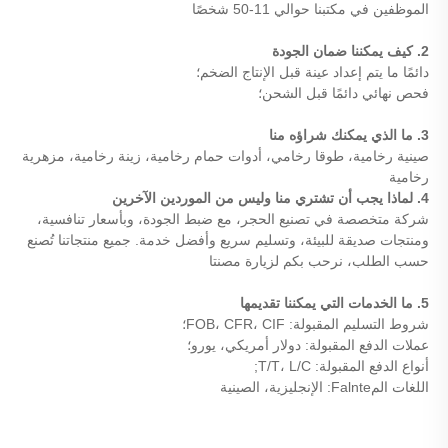
الموظفين في مكتبنا حوالي 11-50 شخصًا
2. كيف يمكننا ضمان الجودة
دائمًا ما يتم إعداد عينة قبل الإنتاج الضخم؛
فحص نهائي دائمًا قبل الشحن؛
3. ما الذي يمكنك شراؤه منا
صينية رخامية، طوقا رخامي، أدوات حمام رخامية، زينة رخامية، مزهرية
رخامية
4. لماذا يجب أن تشتري منا وليس من الموردين الآخرين
شركة متخصصة في تصنيع الحجر، مع ضبط الجودة، وبأسعار تنافسية،
ومنتجات صديقة للبيئة، وتسليم سريع وأفضل خدمة. جميع منتجاتنا تُصنع
حسب الطلب، نرحب بكم لزيارة مصنتا
5. ما الخدمات التي يمكننا تقديمها
شروط التسليم المقبولة: FOB، CFR، CIF؛
عملات الدفع المقبولة: دولار أمريكي، يورو؛
أنواع الدفع المقبولة: T/T، L/C;
اللغات المFalnte: الإنجليزية، الصينية