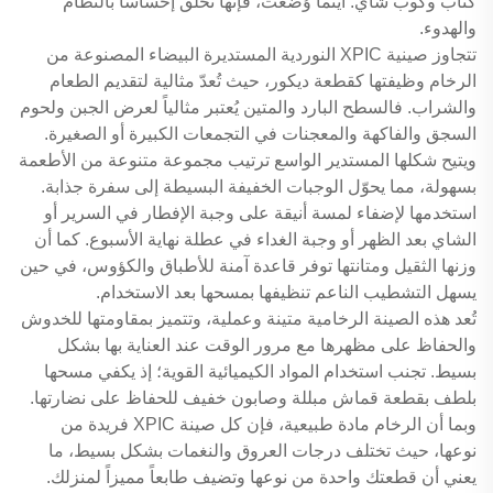
كتاب وكوب شاي. أينما وُضعت، فإنها تخلق إحساساً بالنظام
والهدوء.
تتجاوز صينية XPIC النوردية المستديرة البيضاء المصنوعة من
الرخام وظيفتها كقطعة ديكور، حيث تُعدّ مثالية لتقديم الطعام
والشراب. فالسطح البارد والمتين يُعتبر مثالياً لعرض الجبن ولحوم
السجق والفاكهة والمعجنات في التجمعات الكبيرة أو الصغيرة.
ويتيح شكلها المستدير الواسع ترتيب مجموعة متنوعة من الأطعمة
بسهولة، مما يحوّل الوجبات الخفيفة البسيطة إلى سفرة جذابة.
استخدمها لإضفاء لمسة أنيقة على وجبة الإفطار في السرير أو
الشاي بعد الظهر أو وجبة الغداء في عطلة نهاية الأسبوع. كما أن
وزنها الثقيل ومتانتها توفر قاعدة آمنة للأطباق والكؤوس، في حين
يسهل التشطيب الناعم تنظيفها بمسحها بعد الاستخدام.
تُعد هذه الصينة الرخامية متينة وعملية، وتتميز بمقاومتها للخدوش
والحفاظ على مظهرها مع مرور الوقت عند العناية بها بشكل
بسيط. تجنب استخدام المواد الكيميائية القوية؛ إذ يكفي مسحها
بلطف بقطعة قماش مبللة وصابون خفيف للحفاظ على نضارتها.
وبما أن الرخام مادة طبيعية، فإن كل صينة XPIC فريدة من
نوعها، حيث تختلف درجات العروق والنغمات بشكل بسيط، ما
يعني أن قطعتك واحدة من نوعها وتضيف طابعاً مميزاً لمنزلك.