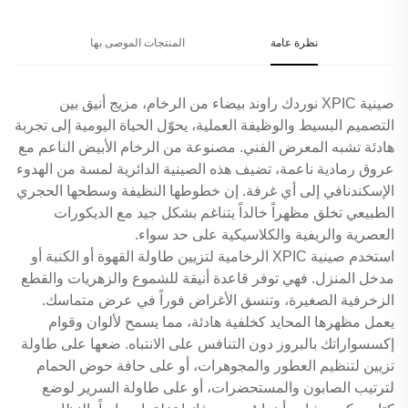
نظرة عامة
المنتجات الموصى بها
صينية XPIC نوردك راوند بيضاء من الرخام، مزيج أنيق بين
التصميم البسيط والوظيفة العملية، يحوّل الحياة اليومية إلى تجربة
هادئة تشبه المعرض الفني. مصنوعة من الرخام الأبيض الناعم مع
عروق رمادية ناعمة، تضيف هذه الصينية الدائرية لمسة من الهدوء
الإسكندنافي إلى أي غرفة. إن خطوطها النظيفة وسطحها الحجري
الطبيعي تخلق مظهراً خالداً يتناغم بشكل جيد مع الديكورات
العصرية والريفية والكلاسيكية على حد سواء.
استخدم صينية XPIC الرخامية لتزيين طاولة القهوة أو الكنبة أو
مدخل المنزل. فهي توفر قاعدة أنيقة للشموع والزهريات والقطع
الزخرفية الصغيرة، وتنسق الأغراض فوراً في عرض متماسك.
يعمل مظهرها المحايد كخلفية هادئة، مما يسمح لألوان وقوام
إكسسواراتك بالبروز دون التنافس على الانتباه. ضعها على طاولة
تزيين لتنظيم العطور والمجوهرات، أو على حافة حوض الحمام
لترتيب الصابون والمستحضرات، أو على طاولة السرير لوضع