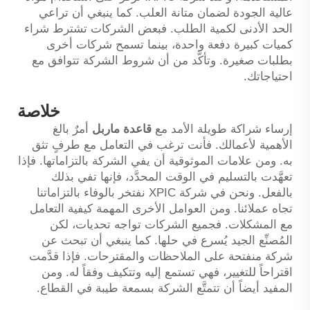
عالية الجودة لضمان متانة العلب. كما ينبغي أن تراعي
الحد الأدنى لكمية الطلب. فبعض الشركات تشترط شراء
كميات كبيرة دفعة واحدة، بينما تسمح شركات أخرى
بطلبات صغيرة. وتأكَّد من أن شروط الشركة تتوافق مع
احتياجاتك.
خلاصة
إرساء شراكة طويلة الأمد مع
قاعدة ماربل
أمرٌ بالغ
الأهمية لأعمالك. فأنت ترغب في التعامل مع طرفٍ تثق
به. ومن علامات الموثوقية أن يفي الشركة بالتزاماتها. فإذا
تعهَّدت بالتسليم في الوقت المحدَّد، فإنها تفي بذلك
بالفعل. ونحن في شركة XPIC نفتخر بالوفاء بالتزاماتنا
تجاه عملائنا. ومن العوامل الأخرى المهمة كيفية التعامل
مع المشكلات. فجميع الشركات تواجه تحديات، لكن
المُصنِّع الجيد يُسرع في حلها. كما ينبغي أن تبحث عن
شركة منفتحة على الملاحظات والمقترحات. فإذا قدَّمت
اقتراحاً للتغيير، فهي تستمع إليه وتتكيف وفقاً له. ومن
المفيد أيضاً أن تتمتَّع الشركة بسمعة طيبة في القطاع.