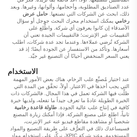
عدد الصناديق المطلوبة، وأحجامها، وألوانها، وغيرها. وبعد
ذلك، ابحث عن الشركات التي تصنعها.
حامل عرض
رخامي
يمكنك استخدام محرك البحث جوجل أو سؤال
الأصدقاء إن كانوا يعرفون أي شركة. واطَّلع على
التقييمات عبر الإنترنت؛ فالتقييمات الجيدة تعني أن
الشركة تُرضي عملاءها. وعندما تجد عدة شركات، اطلب
أسعارها. وتأكد من الاستفسار عن الجودة أيضًا؛ إذ قد
يعني السعر المنخفض أحيانًا أن التصنيع غير جيِّد.
الاستخدام
عند اختيار مُصنِّع علب الرخام، هناك بعض الأمور المهمة
التي يجب أخذها في الاعتبار. أولاً، تحقَّق من المدة التي
ظلَّت فيها الشركة تعمل في هذا المجال. فالشركات ذات
الخبرة الطويلة عادةً ما تعرف جيداً ما تفعله، ولديها خبرة
كافية في إنتاج علب عالية الجودة.
طاولة قاعدة رخامية
ثانياً، اطلع على مصنع الشركة. فإذا أمكنك زيارة المصنع
شخصياً أو مشاهدة مقاطع فيديو عنه عبر الإنترنت،
فسيساعدك ذلك في التعرُّف على طريقة التصنيع والمواد
المستخدمة. وعند شركة XPIC، نركِّز على استخدام مواد