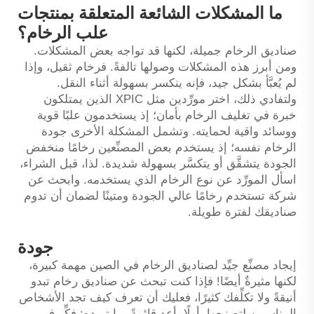
ما المشكلات الشائعة المتعلقة بمنتجات
علب الرخام؟
صناديق الرخام جميلة، لكنها قد تواجه بعض المشكلات.
ومن أبرز هذه المشكلات وصولها تالفةً. فرخام ثقيل، وإذا
لم يُعبَّأ بشكل جيد، فإنه ينكسر بسهولة أثناء النقل.
ولتفادي ذلك، اختر مورِّدين مثل XPIC الذين يمتلكون
خبرة في تغليف الرخام بأمان؛ إذ يستخدمون علبًا قوية
ووسائد واقية لحمايته. وتشمل المشكلة الأخرى جودة
الرخام نفسه؛ إذ يستخدم بعض المصنِّعين رخامًا منخفض
الجودة يتشقَّق أو يتكسَّر بسهولة شديدة. لذا، قبل الشراء،
اسأل المورِّد عن نوع الرخام الذي يستخدمه. وابحث عن
شركة تستخدم رخامًا عالي الجودة ومتينًا لضمان أن تدوم
صناديقك لفترة طويلة.
جودة
إيجاد مصنِّع جيِّد لصناديق الرخام في الصين مهمة كبيرة،
لكنها مثيرةٌ أيضًا! فإذا كنت تبحث عن صناديق رخام تبدو
أنيقةً ولا تكلِّفك كثيرًا، فعليك أن تعرف كيف تجد الأشخاص
المناسبين لتصنيعها. أولًا، أعد قائمةً بما تريده: فكِّر في