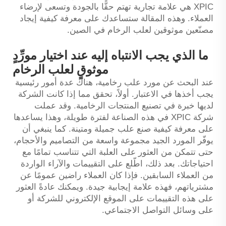
XPIC هي علامة تجارية تهتم حقًّا بالجودة وتسعى لإرضاء
العملاء. وهذه المقالة ستساعدك على معرفة كيفية إيجاد
مصنّعين موثوقين لعلب الرخام في الصين.
ما الذي يجب الانتباه إليه عند اختيار مورِّدٍ
موثوقٍ لعلب الرخام
عند البحث عن مورد علب رخامية، هناك عدة أمور رئيسية
يجب أخذها في الاعتبار. أولاً، تحقق مما إذا كانت الشركة
لديها خبرة في تصنيع المنتجات الرخامية. وقد عملت
شركة XPIC في هذه الصناعة لفترة طويلة، وهذا يساعدها
على معرفة كيفية صنع علب جميلة ومتينة. كما ينبغي أن
يوفّر المورد الجيد مجموعة واسعة من التصاميم والأحجام،
حتى تتمكن من العثور على العلبة التي تتناسب تمامًا مع
احتياجاتك. بعد ذلك، اطّلع على التقييمات والآراء الواردة
من العملاء السابقين. فإذا كان العملاء راضين عمومًا عن
مشترياتهم، فهذه علامة إيجابية جيدة. ويمكنك عادةً العثور
على هذه التقييمات على الموقع الإلكتروني للشركة أو
على وسائل التواصل الاجتماعي.