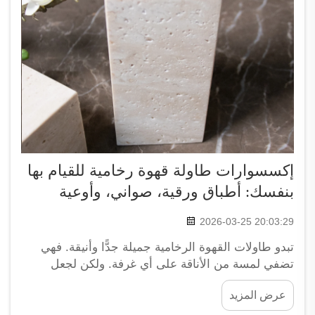
إكسسوارات طاولة قهوة رخامية للقيام بها
بنفسك: أطباق ورقية، صواني، وأوعية
2026-03-25 20:03:29
تبدو طاولات القهوة الرخامية جميلة جدًّا وأنيقة. فهي
تضفي لمسة من الأناقة على أي غرفة. ولكن لجعل
طاولة القهوة الخاصة بك أكثر جاذبية، يمكنك إضافة بعض
عرض المزيد
الإكسسوارات الرخامية مثل الأطباق الورقية، والصواني،
والأوعية. وهذه القطع ليست جميلة المظهر فحسب، بل