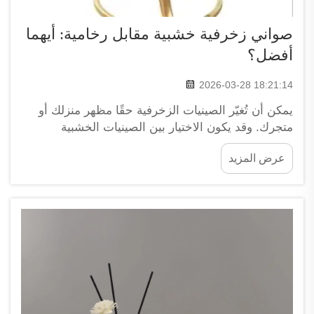
صواني زخرفية خشبية مقابل رخامية: أيهما
أفضل؟
2026-03-28 18:21:14
يمكن أن تُغيّر الصينيات الزخرفية حقًا مظهر منزلك أو
متجرك. وقد يكون الاختيار بين الصينيات الخشبية
والصينيات الرخامية أمرًا صعبًا في بعض الأحيان لتحديد
عرض المزيد
أيهما أفضل. فلكلٍ منهما جاذبيته الخاصة، وهي تناسب
أساليب ديكور مختلفة. وتضفي الصينيات الخشبية
إحساسًا دافئًا ومريحًا...