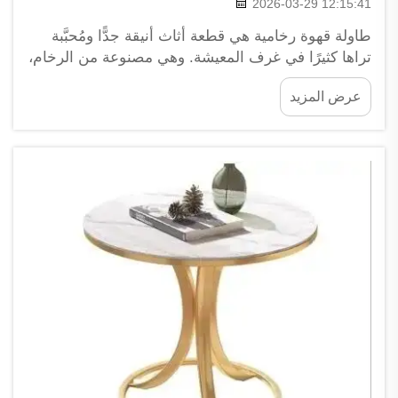
2026-03-29 12:15:41
طاولة قهوة رخامية هي قطعة أثاث أنيقة جدًّا ومُحبَّبة
تراها كثيرًا في غرف المعيشة. وهي مصنوعة من الرخام،
لذا تبدو فاخرة جدًّا وتعطي انطباعًا بالفخامة لمنزلك.
عرض المزيد
ويتوفر الرخام بعدة ألوان وأنماط، ولذلك فإن كل طاولة
تبدو...