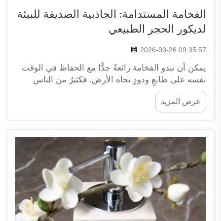
الفخامة المستدامة: الجاذبية الصديقة للبيئة
لديكور الحجر الطبيعي
2026-03-26 09:35:57
يمكن أن تبدو الفخامة رائعةً جدًّا مع الحفاظ في الوقت
نفسه على طابعٍ ودودٍ تجاه الأرض. فكثيرٌ من الناس
يرغبون في أن تكون منازلهم جميلة، لكنهم يهتمون أيضًا
عرض المزيد
بالبيئة. وتزداد شعبية عناصر الديكور المصنوعة من الحجر
الطبيعي، مثل الرخام والغرانيت، في التصاميم الداخلية
الفاخرة نظرًا لأناقتهما و...