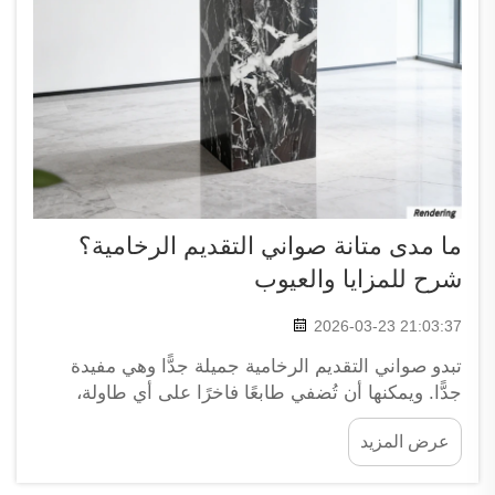
ما مدى متانة صواني التقديم الرخامية؟
شرح للمزايا والعيوب
2026-03-23 21:03:37
تبدو صواني التقديم الرخامية جميلة جدًّا وهي مفيدة
جدًّا. ويمكنها أن تُضفي طابعًا فاخرًا على أي طاولة،
سواء كنت تقيم حفلة أو تتناول وجبة عادية في منزلك.
عرض المزيد
لكن ما مدى قوتها الفعلية؟ يتساءل الناس دائمًا عما إذا
كانت هذه الصواني قادرة على تحمل الاستخدام العادي،