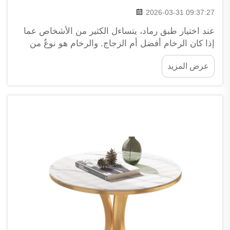
2026-03-31 09:37:27
عند اختيار طبق رماد، يتساءل الكثير من الأشخاص عما
إذا كان الرخام أفضل أم الزجاج. والرخام هو نوعٌ من
الحجارة التي استُخدمت في بناء المباني والمنحوتات منذ
عرض المزيد
زمنٍ طويل. وهو قويٌّ ويتمتع بمتانةٍ عالية تجعله يدوم
لفترةٍ طويلة جدًّا. أما الزجاج فهو أكثر هشاشةً، ويمكن
أن ينكسر...