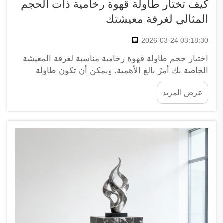
كيف تختار طاولة قهوة رخامية ذات الحجم
المثالي لغرفة معيشتك
2026-03-24 03:18:30
اختيار حجم طاولة قهوة رخامية مناسبة لغرفة المعيشة
الخاصة بك أمرٌ بالغ الأهمية. ويمكن أن تكون طاولة
القهوة بمثابة المحور الرئيسي للغرفة، فهي تجمع كل
عرض المزيد
العناصر معًا. فإذا كانت كبيرة جدًّا، سيشعر المرء بأن
المساحة ضيقة وغير مريحة. تحديد أبعاد طاولة قهوة
رخامية...