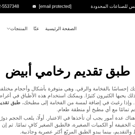
س للصناعات المحدودة
[email protected]
2-5537348
الصفحة الرئيسية
عنّا
المنتجات
طبق تقديم رخامي أبيض
خك إحساسًا بالفخامة والرقي. وهي متوفرة بأشكال وأحجام مختلفة
ك يحبها الكثيرون كثيرًا. ويمكنك استخدام هذه الأطباق في أغرا
ا. وإذا رغبتَ في إضافة لمسة من الفخامة إلى مطبخك،
طبق تقدي
 عدة أمور يجب أن تأخذها في الاعتبار. أولًا، يلعب الحجم دورًا م
 الخفيفة أو الكميات الصغيرة، فالطبق الصغير كافٍ تمامًا. ثم إن ا
التقديم، بينما يبدو الطبق المربّع أكثر عصرية وجاذبية.