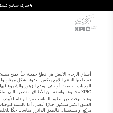
شركة شيامن فينيك
أطباق الرخام الأبيض هي قطعٌ جميلة جدًّا تمنح مطب
فسطحها الناعم اللامع يعكس الضوء بشكلٍ ممتاز، ولذل
الوجبات الخفيفة، أو حتى لوضع الزهور والشموع فيه
XPIC مجموعة واسعة من الأطباق العصرية التي تتناغم تمامًا مع أي مطبخ أو منطقة طعام.
وعند البحث عن الطبق المناسب من الرخام الأبيض، هناك
الطبق الكبير سيكون خيارًا أفضل. أما بالنسبة للوجبات
مربّع أو مستطيل. فالطبق الدائري مناسب جدًّا للخلط و