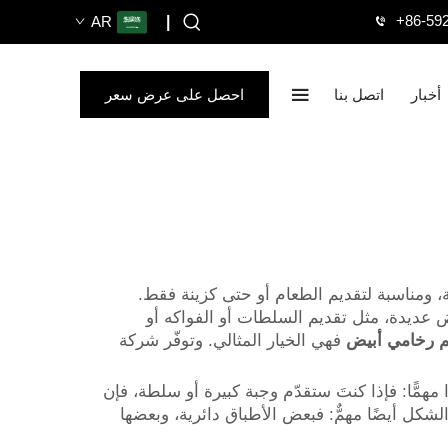
+86-59
AR
|
أخبار
اتصل بنا
احصل على عرض سعر
، ومناسبة لتقديم الطعام أو حتى كزينة فقط.
ض عديدة، مثل تقديم السلطات أو الفواكه أو
م رخامي أبيض
فهي الخيار المثالي. وتوفّر شركة
همًّا: فإذا كنتَ ستقدّم وجبة كبيرة أو سلطة، فإن
لشكل أيضًا مهمٌّ: فبعض الأطباق دائرية، وبعضها