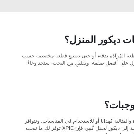
ات ديكور المنزل؟
 مباشرةً. ويمكن لـ XPIC مساعدتك في العثور على القطعة المُرادَة بدقة، أو حتى تصنيع قطعة مخصصة حسب
ول على أفضل صفقة. وبقليلٍ من البحث، ستجد وعاءً
لوجبات؟
أوعية الرخام الجملية الفريدة والمثالية كهدايا أو للاستخدام في المناسبات. وتتوافر
لدينا العديد من التصاميم والأحجام، مما يجعلها مناسبة لأي مناسبة. سواء أردت تقديم هدية راقية لصديقٍ لك، أو كنت بحاجة إلى ديكور لحفل كبير، فإن XPIC توفر لك ما تبحث