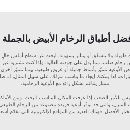
فضل أطباق الرخام الأبيض بالجملة
رة طويلة ولا يتشقّق أو يتناثر بسهولة. ابحث عن سطح أملس خالٍ 
 من رخام صلب، مما يدل على جودته العالية. وإذا كنت تشتريه عبر
ض الأوعية تتميّز بأنماط جميلة أو عروق طبيعية، بينما تتميّز أخرى
طاو
ممتاز يتناغم بشكل رائع مع الأوعية الرخامية.
س بالأمر الصعب إذا عرفت المكان المناسب للبحث. ومن الأماك
المنزل، والتي قد توفّر أوعية فريدة مصنوعة من الرخام الطبيعي
خيار الأفضل. فهناك العديد من المواقع الإلكترونية التي تقدّم أسعا