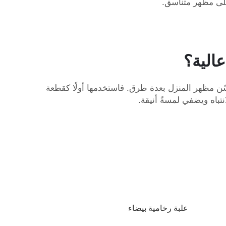
ى مظهر متناسق.
عالية؟
تعٌ وسهلٌ للغاية! ففي شركة XPIC، نؤمن بأن هذه الأوعية تحسّن مظهر المنزل بعدة طرق. فاستخدمها أولًا كقطعة
نتباه ويضفي لمسةً أنيقة.
علبة رخامية بيضاء