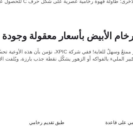
لأخرى:
طاولة قهوة رخامية عصرية على شكل حرف C
للحصول عل
رخام الأبيض بأسعار معقولة وجودة 
إن إدخال وعاء من الرخام الأبيض في ديكور المنزل أمرٌ مم
بير المليء بالفواكه أو الزهور يشكّل نقطة جذب بارزة، ويُلفت الا
مي على قاعدة
طبق تقديم رخامي