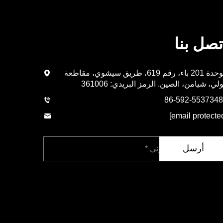
تصل بنا
الوحدة 201 باء، رقم 619، طريق سيشوي، مقاطعة
لي، شيامن، الصين. الرمز البريدي: 361006
أرسل