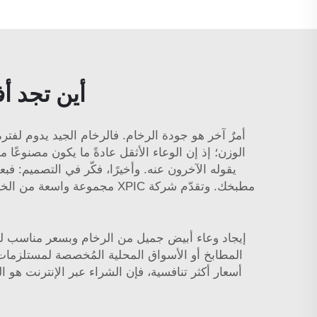
أين تجد أ
أمرٌ آخر هو جودة الرخام. فالرخام الجيد يدوم لفت
الوزن؛ إذ إن الوعاء الأثقل عادةً ما يكون مصنوعًا
يقوله الآخرون عنه. وأخيرًا، فكّر في التصميم: فبع
مطبخك. وتقدّم شركة XPIC مجموعة واسعة من الخيارات، لذا يمكنك إيجاد ما يناسب منزلك. على سبيل المثال، الـ
إيجاد وعاء أبيض جميل من الرخام وبسعر مناسب لي
المطابخ أو الأسواق المحلية المُخصصة لمستلزمات 
أسعار أكثر تنافسية، فإن الشراء عبر الإنترنت هو ال